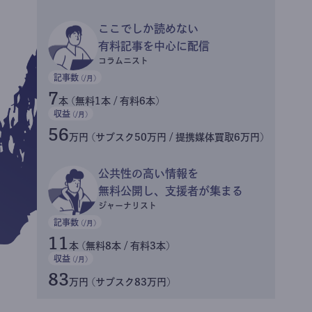
ここでしか読めない
有料記事を中心に配信
コラムニスト
記事数
(/月)
7
本 (無料1本 / 有料6本)
収益
(/月)
56
万円 (サブスク50万円 / 提携媒体買取6万円)
公共性の高い情報を
無料公開し、支援者が集まる
ジャーナリスト
記事数
(/月)
11
本 (無料8本 / 有料3本)
収益
(/月)
83
万円 (サブスク83万円)