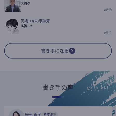
犬飼淳
#
政治
高橋ユキの事件簿
高橋ユキ
#
社会
書き手になる
書き手の声
岩永直子
医療記者