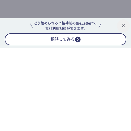
どう始められる？招待制のtheLetterへ、
無料利用相談ができます。
相談してみる
公式ニュースレター
theLetterニュースレターガイド
よくあるご質問(FAQ)