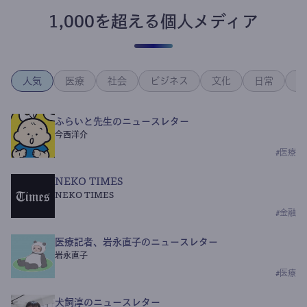
1,000を超える個人メディア
人気
医療
社会
ビジネス
文化
日常
政
ふらいと先生のニュースレター
今西洋介
#
医療
NEKO TIMES
NEKO TIMES
#
金融
医療記者、岩永直子のニュースレター
岩永直子
#
医療
犬飼淳のニュースレター