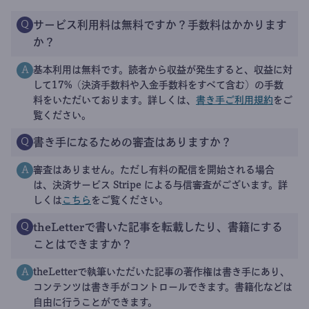
サービス利用料は無料ですか？手数料はかかります
Q
か？
基本利用は無料です。読者から収益が発生すると、収益に対
A
して17%（決済手数料や入金手数料をすべて含む）の手数
料をいただいております。詳しくは、
書き手ご利用規約
をご
覧ください。
書き手になるための審査はありますか？
Q
審査はありません。ただし有料の配信を開始される場合
A
は、決済サービス Stripe による与信審査がございます。詳
しくは
こちら
をご覧ください。
theLetterで書いた記事を転載したり、書籍にする
Q
ことはできますか？
theLetterで執筆いただいた記事の著作権は書き手にあり、
A
コンテンツは書き手がコントロールできます。書籍化などは
自由に行うことができます。