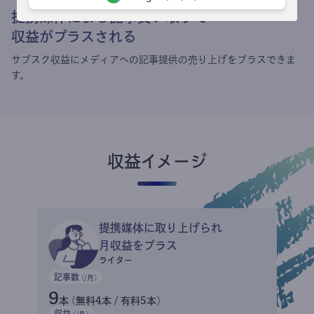
提携媒体による記事買い取りで
収益がプラスされる
サブスク収益にメディアへの記事提供の売り上げをプラスできま
す。
収益イメージ
提携媒体に取り上げられ
月収益をプラス
ライター
記事数
(/月)
9
本 (無料4本 / 有料5本)
収益
(/月)