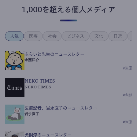
1,000を超える個人メディア
人気
医療
社会
ビジネス
文化
日常
政
ふらいと先生のニュースレター
今西洋介
#
医療
NEKO TIMES
NEKO TIMES
#
金融
医療記者、岩永直子のニュースレター
岩永直子
#
医療
犬飼淳のニュースレター