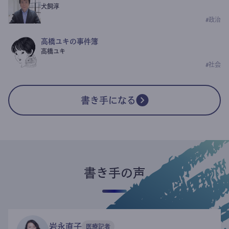
犬飼淳
#
政治
高橋ユキの事件簿
高橋ユキ
#
社会
書き手になる
書き手の声
岩永直子
医療記者