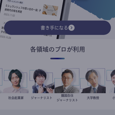
書き手になる
各領域のプロが利用
韓国在住
二
家
社会起業家
駒崎弘樹
ジャーナリスト
志葉玲
徐台教
加藤忠史
大学教授
ジャーナリスト