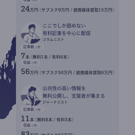
24
万円 (サブスク9万円 / 提携媒体買取15万円)
ここでしか読めない
有料記事を中心に配信
コラムニスト
記事数
(/月)
7
本 (無料1本 / 有料6本)
収益
(/月)
56
万円 (サブスク50万円 / 提携媒体買取6万円)
公共性の高い情報を
無料公開し、支援者が集まる
ジャーナリスト
記事数
(/月)
11
本 (無料8本 / 有料3本)
収益
(/月)
83