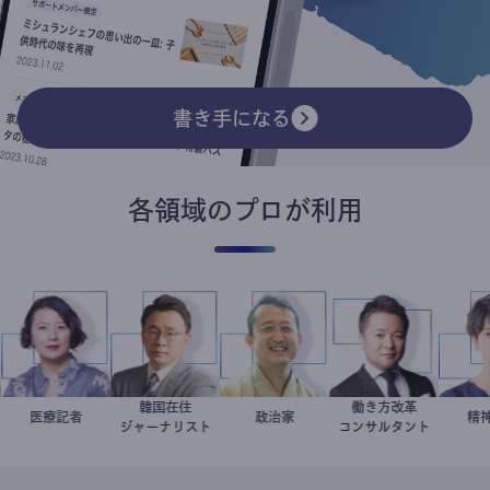
書き手になる
各領域のプロが利用
韓国在住
働き方改革
岩永直子
医療記者
徐台教
小坂英二
政治家
新田龍
ジャーナリスト
コンサルタント