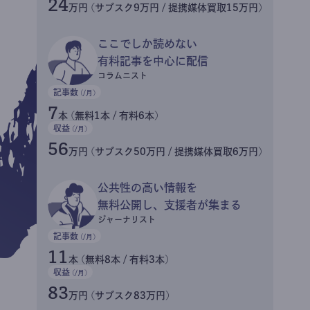
24
万円 (サブスク9万円 / 提携媒体買取15万円)
ここでしか読めない
有料記事を中心に配信
コラムニスト
記事数
(/月)
7
本 (無料1本 / 有料6本)
収益
(/月)
56
万円 (サブスク50万円 / 提携媒体買取6万円)
公共性の高い情報を
無料公開し、支援者が集まる
ジャーナリスト
記事数
(/月)
11
本 (無料8本 / 有料3本)
収益
(/月)
83
万円 (サブスク83万円)