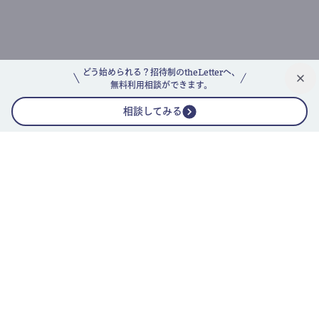
どう始められる？招待制のtheLetterへ、
無料利用相談ができます。
相談してみる
公式ニュースレター
theLetterニュースレターガイド
よくあるご質問(FAQ)