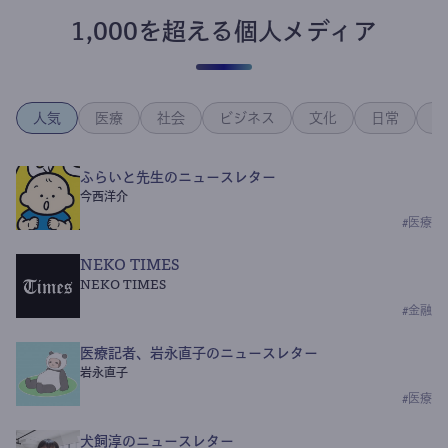
1,000を超える個人メディア
人気
医療
社会
ビジネス
文化
日常
政
ふらいと先生のニュースレター
今西洋介
#
医療
NEKO TIMES
NEKO TIMES
#
金融
医療記者、岩永直子のニュースレター
岩永直子
#
医療
犬飼淳のニュースレター