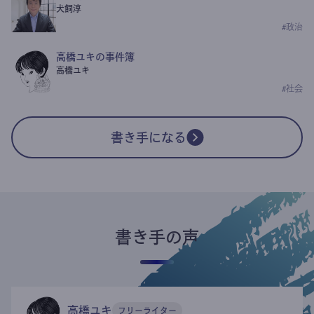
犬飼淳
#
政治
高橋ユキの事件簿
高橋ユキ
#
社会
書き手になる
書き手の声
高橋ユキ
フリーライター