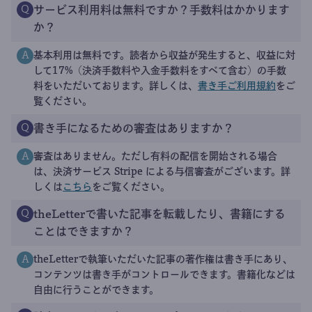
サービス利用料は無料ですか？手数料はかかります
Q
か？
基本利用は無料です。読者から収益が発生すると、収益に対
A
して17%（決済手数料や入金手数料をすべて含む）の手数
料をいただいております。詳しくは、
書き手ご利用規約
をご
覧ください。
書き手になるための審査はありますか？
Q
審査はありません。ただし有料の配信を開始される場合
A
は、決済サービス Stripe による与信審査がございます。詳
しくは
こちら
をご覧ください。
theLetterで書いた記事を転載したり、書籍にする
Q
ことはできますか？
theLetterで執筆いただいた記事の著作権は書き手にあり、
A
コンテンツは書き手がコントロールできます。書籍化などは
自由に行うことができます。