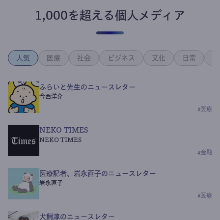
1,000を超える個人メディア
人気
医療
社会
ビジネス
文化
日常
政
ふらいと先生のニュースレター
今西洋介
#
医療
NEKO TIMES
NEKO TIMES
#
金融
医療記者、岩永直子のニュースレター
岩永直子
#
医療
犬飼淳のニュースレター