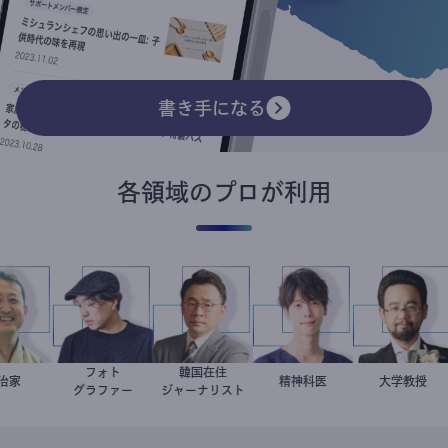
書き手になる
各領域のプロが利用
フォト
韓国在住
小坂英二
政治家
別所隆弘
徐台教
藤野智哉
精神科医
金谷一
大学教
グラファー
ジャーナリスト