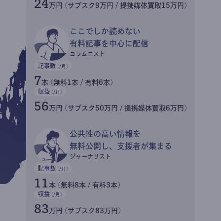
24
万円 (サブスク9万円 / 提携媒体買取15万円)
ここでしか読めない
有料記事を中心に配信
コラムニスト
記事数
(/月)
7
本 (無料1本 / 有料6本)
収益
(/月)
56
万円 (サブスク50万円 / 提携媒体買取6万円)
公共性の高い情報を
無料公開し、支援者が集まる
ジャーナリスト
記事数
(/月)
11
本 (無料8本 / 有料3本)
収益
(/月)
83
万円 (サブスク83万円)