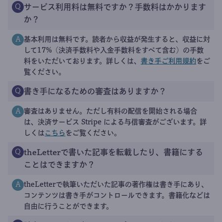
サービス利用料は無料ですか？手数料はかかります
Q
か？
基本利用は無料です。読者から収益が発生すると、収益に対
A
して17%（決済手数料や入金手数料をすべて含む）の手数
料をいただいております。詳しくは、
書き手ご利用規約
をご
覧ください。
書き手になるための審査はありますか？
Q
審査はありません。ただし有料の配信を開始される場合
A
は、決済サービス Stripe による与信審査がございます。詳
しくは
こちら
をご覧ください。
theLetterで書いた記事を転載したり、書籍にする
Q
ことはできますか？
theLetterで執筆いただいた記事の著作権は書き手にあり、
A
コンテンツは書き手がコントロールできます。書籍化などは
自由に行うことができます。