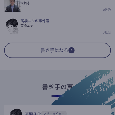
犬飼淳
#
政治
高橋ユキの事件簿
高橋ユキ
#
社会
書き手になる
書き手の声
高橋ユキ
フリーライター