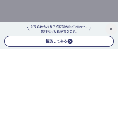
どう始められる？招待制のtheLetterへ、
無料利用相談ができます。
相談してみる
公式ニュースレター
theLetterニュースレターガイド
よくあるご質問(FAQ)