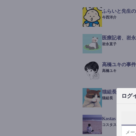
ふらいと先生の
今西洋介
医療記者、岩永
岩永直子
高橋ユキの事件
高橋ユキ
猫組長POST
ログ
猫組長
Kostas Beauty 
コスタス