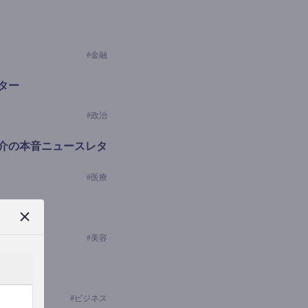
#
金融
ター
#
政治
介の本音ニュースレタ
#
医療
学の研究者）
#
美容
#
ビジネス