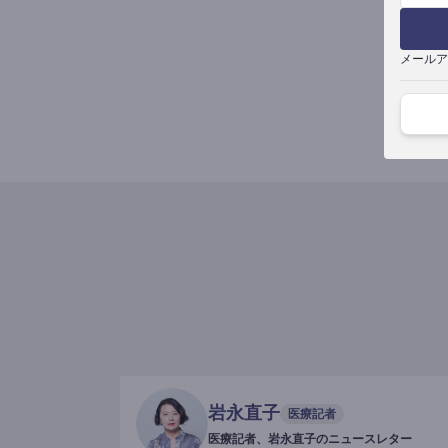
メールア
岩永直子
医療記者
医療記者、岩永直子のニュースレター