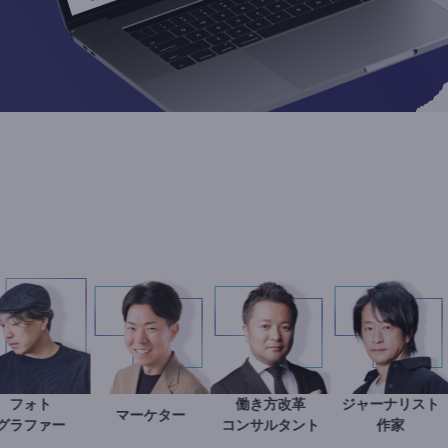
フォト
働き方改革
ジャー
医
別所隆弘
マーケター
室谷良平
新田龍
鈴木
グラファー
コンサルタント
作