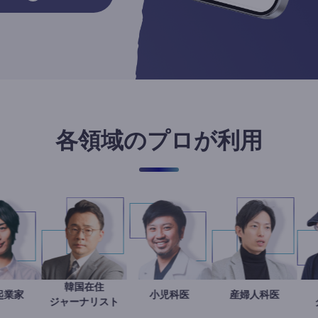
各領域のプロが利用
韓国在住
社会起業家
駒崎弘樹
徐台教
今西洋介
小児科医
産婦人科
重見大介
ジャーナリスト