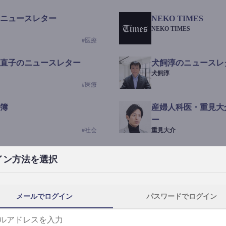
ニュースレター
NEKO TIMES
NEKO TIMES
#
医療
直子のニュースレター
犬飼淳のニュースレ
犬飼淳
#
医療
簿
産婦人科医・重見大
ー
#
社会
重見大介
Beauty Science News
イン方法を選択
なつなつ（化粧品・皮膚科
#
社会
メールでログイン
パスワードでログイン
News
ｺｯｶﾗSaaS
らんぶる
#
美容