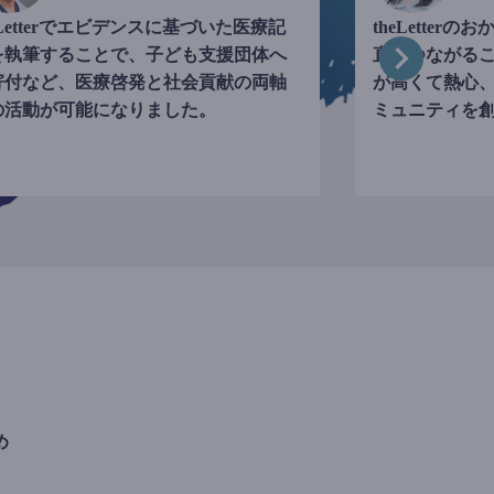
eLetterでエビデンスに基づいた医療記
theLette
を執筆することで、子ども支援団体へ
直接つながる
寄付など、医療啓発と社会貢献の両軸
が高くて熱心
の活動が可能になりました。
ミュニティを
め