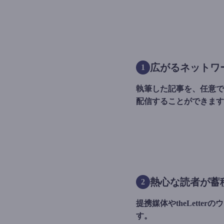
広がるネットワ
1
執筆した記事を、任意でth
配信することができます
熱心な読者が蓄
2
提携媒体やtheLette
す。