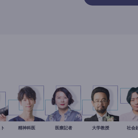
ャーナリスト
志葉玲
藤野智哉
精神科医
岩永直子
医療記者
金谷一朗
大学教授