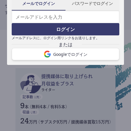
メールでログイン
パスワードでログイン
サブスク収益にメディアへの記事提供の売り上げをプラスできま
す。
ログイン
メールアドレスに、ログイン用リンクをお送りします。
収益イメージ
Googleでログイン
提携媒体に取り上げられ
月収益をプラス
ライター
記事数
(/月)
9
本 (無料4本 / 有料5本)
収益
(/月)
24
万円 (サブスク9万円 / 提携媒体買取15万円)