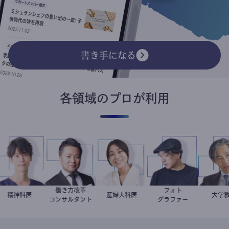
書き手になる
各領域のプロが利用
働き方改革
フォト
藤野智哉
精神科医
新田龍
稲葉可奈子
産婦人科医
別所隆弘
加
大
コンサルタント
グラファー