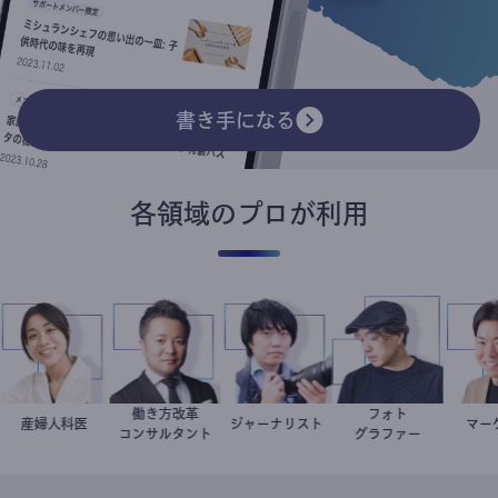
書き手になる
各領域のプロが利用
働き方改革
フォト
稲葉可奈子
産婦人科医
新田龍
ジャーナリスト
志葉玲
別所隆弘
コンサルタント
グラファー