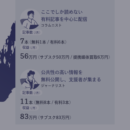
ここでしか読めない
有料記事を中心に配信
コラムニスト
記事数
(/月)
7
本 (無料1本 / 有料6本)
収益
(/月)
56
万円 (サブスク50万円 / 提携媒体買取6万円)
公共性の高い情報を
無料公開し、支援者が集まる
ジャーナリスト
記事数
(/月)
11
本 (無料8本 / 有料3本)
収益
(/月)
83
万円 (サブスク83万円)