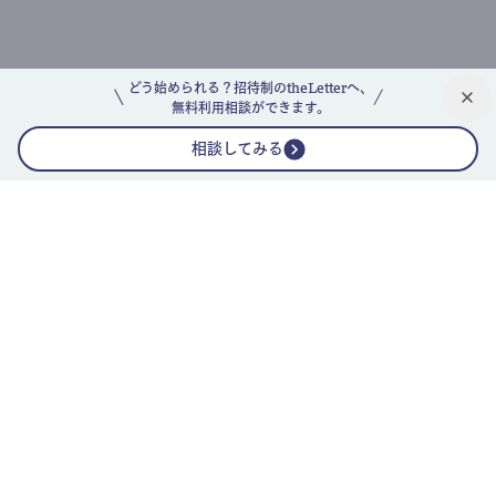
どう始められる？招待制のtheLetterへ、
無料利用相談ができます。
相談してみる
公式ニュースレター
theLetterニュースレターガイド
よくあるご質問(FAQ)