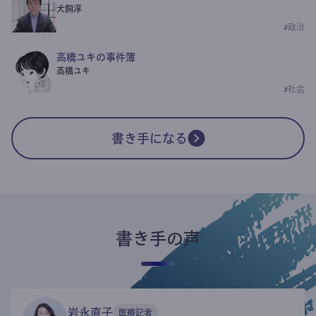
犬飼淳
#
政治
高橋ユキの事件簿
高橋ユキ
#
社会
書き手になる
書き手の声
岩永直子
医療記者