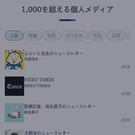
1,000を超える個人メディア
人気
医療
社会
ビジネス
文化
日常
政
ふらいと先生のニュースレター
今西洋介
#
医療
NEKO TIMES
NEKO TIMES
#
金融
医療記者、岩永直子のニュースレター
岩永直子
#
医療
犬飼淳のニュースレター