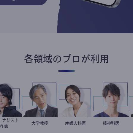
各領域のプロが利用
ジャーナリスト
鈴木エイト
加藤忠史
大学教授
稲葉可奈子
産婦人科医
藤野智
精神科
作家