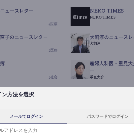
ニュースレター
NEKO TIMES
NEKO TIMES
#
医療
直子のニュースレター
犬飼淳のニュースレ
犬飼淳
#
医療
簿
産婦人科医・重見大
ー
#
社会
重見大介
Beauty Science N
イン方法を選択
なつなつ（化粧品・皮膚科
#
社会
メールでログイン
パスワードでログイン
y News
ｺｯｶﾗSaaS
らんぶる
#
美容