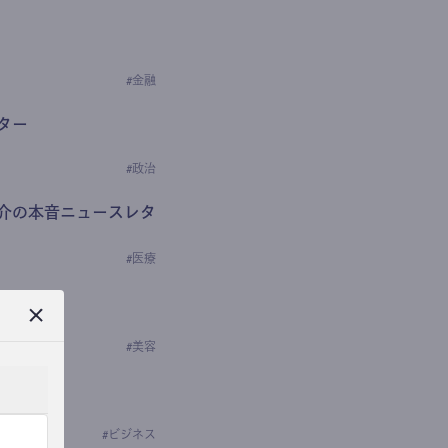
#
金融
ター
#
政治
介の本音ニュースレタ
#
医療
ews
学の研究者）
#
美容
#
ビジネス