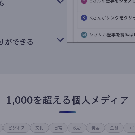
る
りができる
1,000を超える個人メディア
ビジネス
文化
日常
政治
美容
金融
エ