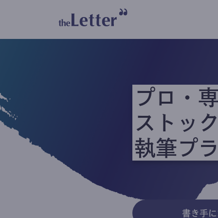
プロ・
ストッ
執筆プ
書き手に