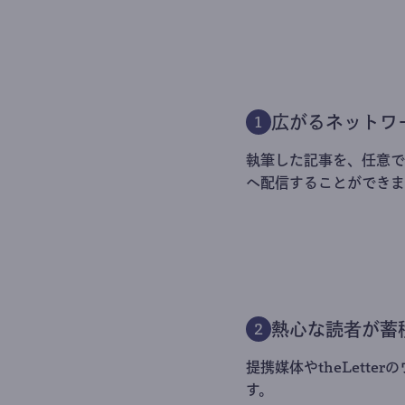
広がるネットワ
1
執筆した記事を、任意でt
へ配信することができま
熱心な読者が蓄
2
提携媒体やtheLett
す。