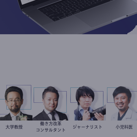
働き方改革
哉
医
金谷一朗
大学教授
新田龍
ジャーナリスト
志葉玲
今
小
コンサルタント