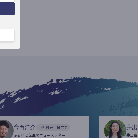
今西洋介
井出
小児科医・研究者
ふらいと先生のニュースレター
井出留