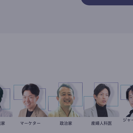
社会起業家
駒崎弘樹
マーケター
室谷良平
小坂英二
政治家
産婦人科医
重見大介