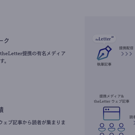
ーク
heLetter提携の有名メディア
す。
積
erのウェブ記事から読者が集まりま