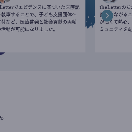
eLetterでエビデンスに基づいた医療記
theLette
を執筆することで、子ども支援団体へ
直接つながる
寄付など、医療啓発と社会貢献の両軸
が高くて熱心
の活動が可能になりました。
ミュニティを
め