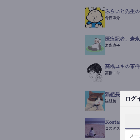
ふらいと先生の
今西洋介
医療記者、岩永
岩永直子
高橋ユキの事件
高橋ユキ
猫組長POST
ログ
猫組長
Kostas Beaut
コスタス