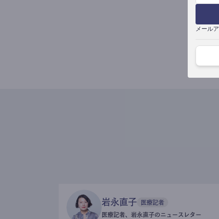
メールア
岩永直子
医療記者
医療記者、岩永直子のニュースレター