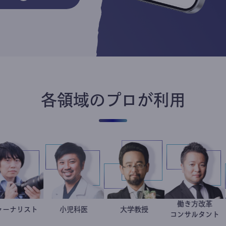
各領域のプロが利用
働き方
ジャーナリスト
志葉玲
今西洋介
小児科医
金谷一朗
大学教授
新田
ト
コンサル