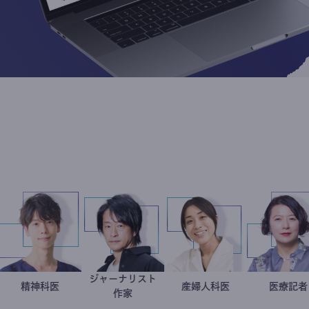
改革
ジャーナリスト
龍
藤野智哉
精神科医
鈴木エイト
稲葉可奈子
産婦人科医
タント
作家