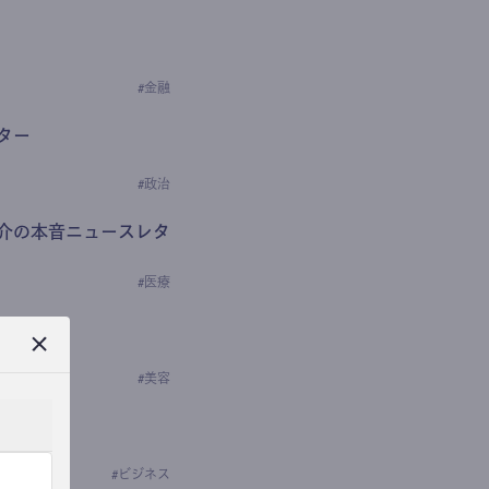
#
金融
ター
#
政治
介の本音ニュースレタ
#
医療
ews
学の研究者）
#
美容
#
ビジネス