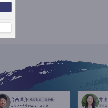
今西洋介
井出
小児科医・研究者
ふらいと先生のニュースレター
井出留