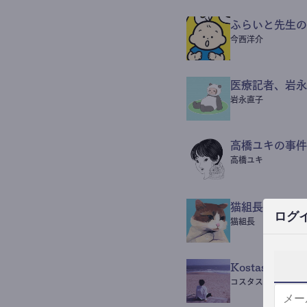
ふらいと先生の
今西洋介
医療記者、岩永
岩永直子
高橋ユキの事件
高橋ユキ
猫組長POST
ログ
猫組長
Kostas Beaut
コスタス