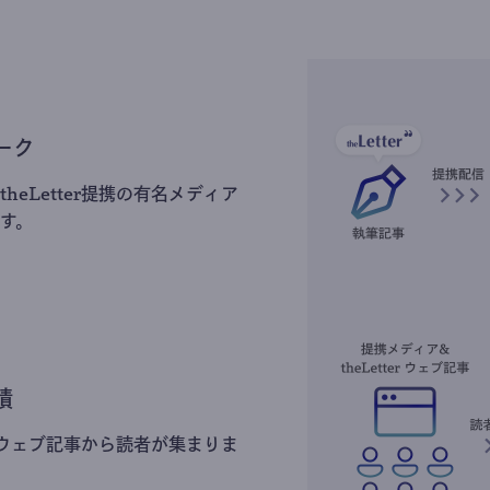
ーク
heLetter提携の有名メディア
す。
積
erのウェブ記事から読者が集まりま