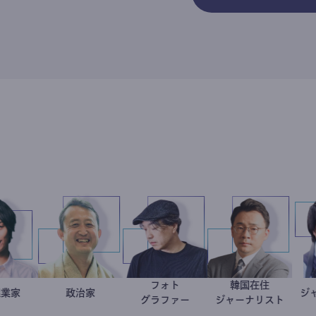
フォト
韓国在住
社会起業家
駒崎弘樹
小坂英二
政治家
別所隆弘
徐台教
グラファー
ジャーナリス