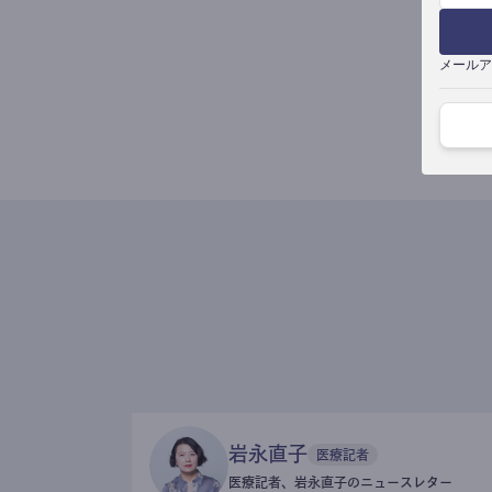
メールア
岩永直子
医療記者
医療記者、岩永直子のニュースレター