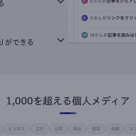
る
りができる
1,000を超える個人メディア
ビジネス
文化
日常
政治
美容
金融
エ