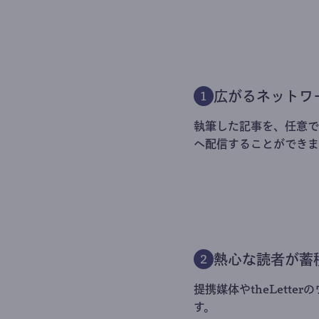
広がるネットワ
1
執筆した記事を、任意でt
へ配信することができま
熱心な読者が蓄
2
提携媒体やtheLett
す。