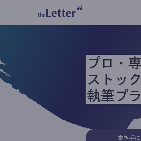
プロ・
ストッ
執筆プ
書き手に