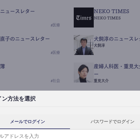
ニュースレター
NEKO TIMES
NEKO TIMES
#
医療
直子のニュースレター
犬飼淳のニュースレ
犬飼淳
#
医療
簿
産婦人科医・重見大
ー
#
社会
重見大介
Beauty Science N
イン方法を選択
なつなつ（化粧品・皮膚科
#
社会
メールでログイン
パスワードでログイン
y News
ｺｯｶﾗSaaS
らんぶる
#
美容