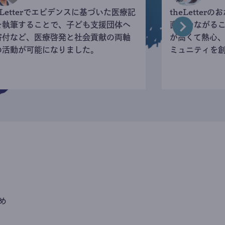
eLetterでエビデンスに基づいた医療記
theLette
を執筆することで、子ども支援団体へ
直接つながる
寄付など、医療啓発と社会貢献の両軸
が高くて熱心
の活動が可能になりました。
ミュニティを
め