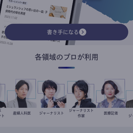
書き手になる
各領域のプロが利用
改革
ジャーナリスト
龍
産婦人科医
重見大介
ジャーナリスト
志葉玲
鈴木エイト
岩永直子
医療記者
タント
作家