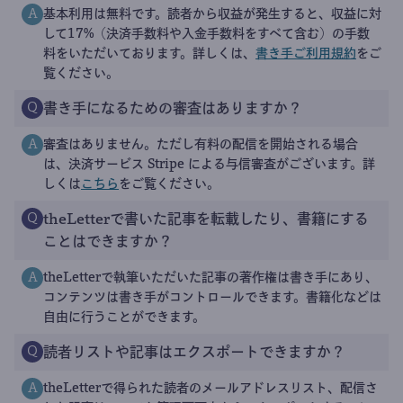
基本利用は無料です。読者から収益が発生すると、収益に対
A
して17%（決済手数料や入金手数料をすべて含む）の手数
料をいただいております。詳しくは、
書き手ご利用規約
をご
覧ください。
書き手になるための審査はありますか？
Q
審査はありません。ただし有料の配信を開始される場合
A
は、決済サービス Stripe による与信審査がございます。詳
しくは
こちら
をご覧ください。
theLetterで書いた記事を転載したり、書籍にする
Q
ことはできますか？
theLetterで執筆いただいた記事の著作権は書き手にあり、
A
コンテンツは書き手がコントロールできます。書籍化などは
自由に行うことができます。
読者リストや記事はエクスポートできますか？
Q
theLetterで得られた読者のメールアドレスリスト、配信さ
A