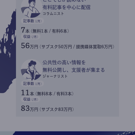
有料記事を中心に配信
コラムニスト
記事数
(/月)
7
本 (無料1本 / 有料6本)
収益
(/月)
56
万円 (サブスク50万円 / 提携媒体買取6万円)
公共性の高い情報を
無料公開し、支援者が集まる
ジャーナリスト
記事数
(/月)
11
本 (無料8本 / 有料3本)
収益
(/月)
83
万円 (サブスク83万円)