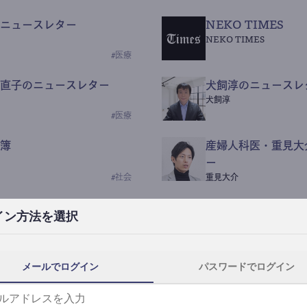
ニュースレター
NEKO TIMES
NEKO TIMES
#
医療
直子のニュースレター
犬飼淳のニュースレ
犬飼淳
#
医療
簿
産婦人科医・重見大
ー
#
社会
重見大介
Beauty Science N
イン方法を選択
なつなつ（化粧品・皮膚科
#
社会
メールでログイン
パスワードでログイン
y News
ｺｯｶﾗSaaS
らんぶる
#
美容