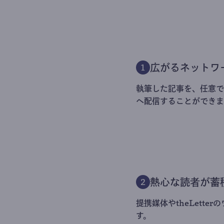
広がるネットワ
1
執筆した記事を、任意でt
へ配信することができま
熱心な読者が蓄
2
提携媒体やtheLett
す。