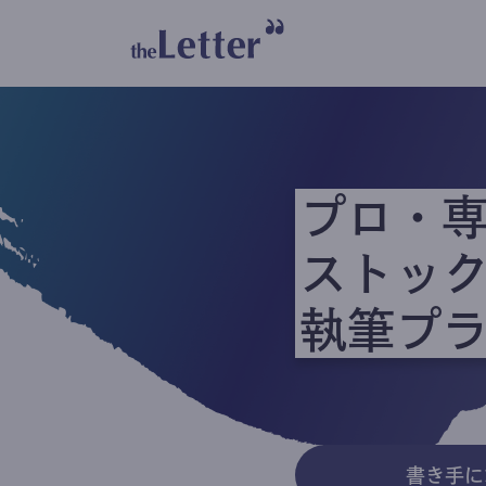
プロ・
ストッ
執筆プ
書き手に