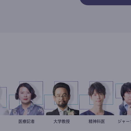
今西洋介
小児科医
岩永直子
医療記者
金谷一朗
大学教授
藤野智哉
精神科医