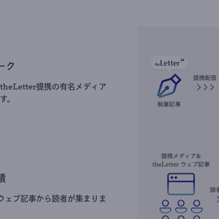
ーク
heLetter提携の有名メディア
す。
積
erのウェブ記事から読者が集まりま