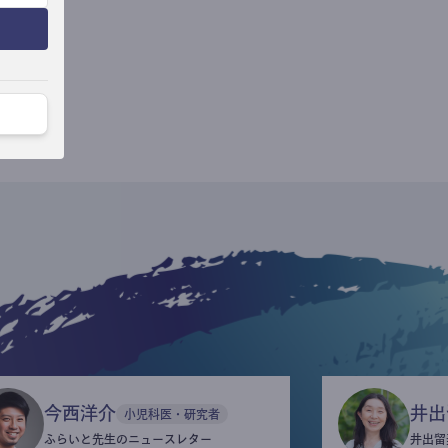
今西洋介
井出
小児科医・研究者
ふらいと先生のニュースレター
井出留