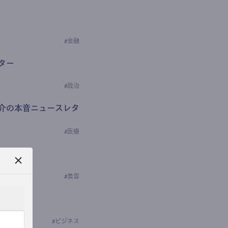
#
金融
ター
#
政治
介の本音ニュースレタ
#
医療
ews
学の研究者）
#
美容
#
ビジネス