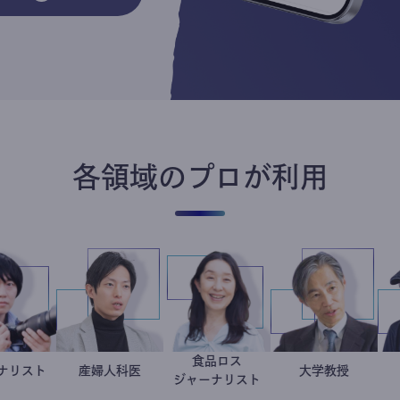
各領域のプロが利用
食品ロス
ジャーナリスト
志葉玲
産婦人科医
重見大介
井出留美
加藤忠史
大学教授
ジャーナリスト