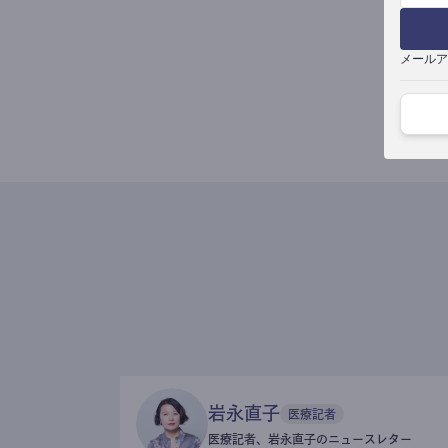
メールア
岩永直子
医療記者
医療記者、岩永直子のニュースレター