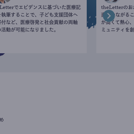
eLetterでエビデンスに基づいた医療記
theLette
を執筆することで、子ども支援団体へ
直接つながる
寄付など、医療啓発と社会貢献の両軸
が高くて熱心
の活動が可能になりました。
ミュニティを
め