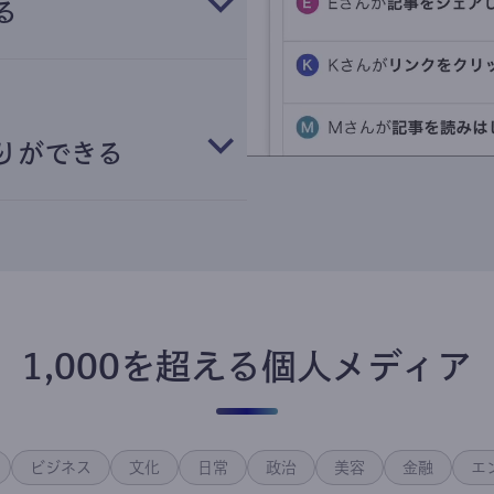
る
りができる
1,000を超える個人メディア
ビジネス
文化
日常
政治
美容
金融
エ