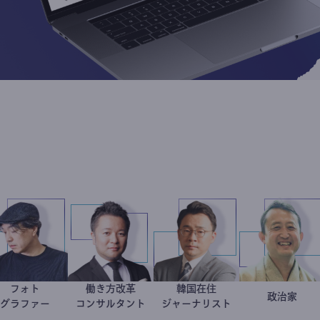
フォト
働き方改革
韓国在住
別所隆弘
新田龍
徐台教
小坂
政
グラファー
コンサルタント
ジャーナリスト