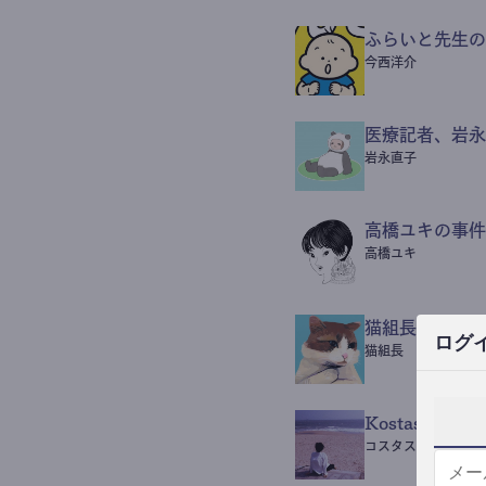
ふらいと先生の
今西洋介
医療記者、岩永
岩永直子
高橋ユキの事件
高橋ユキ
猫組長POST
ログ
猫組長
Kostas Beaut
コスタス