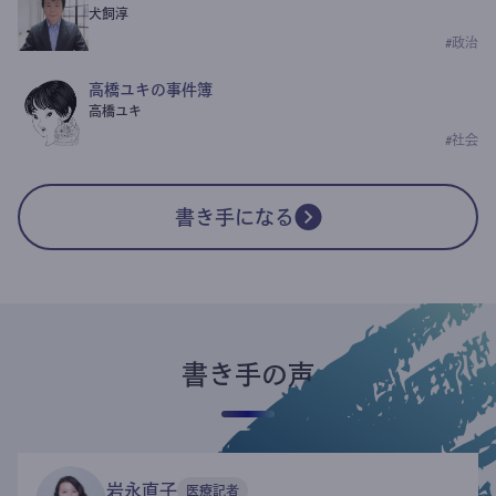
犬飼淳
#
政治
高橋ユキの事件簿
高橋ユキ
#
社会
書き手になる
書き手の声
岩永直子
医療記者