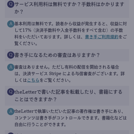
サービス利用料は無料ですか？手数料はかかります
Q
か？
基本利用は無料です。読者から収益が発生すると、収益に対
A
して17%（決済手数料や入金手数料をすべて含む）の手数
料をいただいております。詳しくは、
書き手ご利用規約
をご
覧ください。
書き手になるための審査はありますか？
Q
審査はありません。ただし有料の配信を開始される場合
A
は、決済サービス Stripe による与信審査がございます。詳
しくは
こちら
をご覧ください。
theLetterで書いた記事を転載したり、書籍にする
Q
ことはできますか？
theLetterで執筆いただいた記事の著作権は書き手にあり、
A
コンテンツは書き手がコントロールできます。書籍化などは
自由に行うことができます。