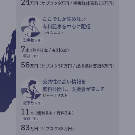
24
万円 (サブスク9万円 / 提携媒体買取15万円)
ここでしか読めない
有料記事を中心に配信
コラムニスト
記事数
(/月)
7
本 (無料1本 / 有料6本)
収益
(/月)
56
万円 (サブスク50万円 / 提携媒体買取6万円)
公共性の高い情報を
無料公開し、支援者が集まる
ジャーナリスト
記事数
(/月)
11
本 (無料8本 / 有料3本)
収益
(/月)
83
万円 (サブスク83万円)