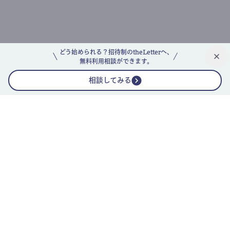
どう始められる？招待制のtheLetterへ、
無料利用相談ができます。
相談してみる
公式ニュースレター
theLetterニュースレターガイド
よくあるご質問(FAQ)