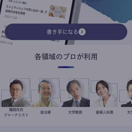
書き手になる
各領域のプロが利用
韓国在住
徐台教
小坂英二
政治家
加藤忠史
大学教授
稲葉可奈子
産婦人科医
スト
ジャーナリスト