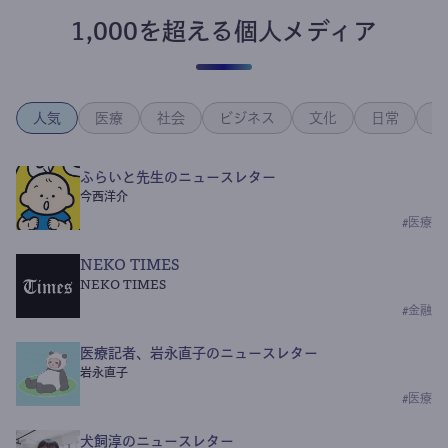
1,000を超える個人メディア
人気
医療
社会
ビジネス
文化
日常
政
ふらいと先生のニュースレター
今西洋介
#
医療
NEKO TIMES
NEKO TIMES
#
金融
医療記者、岩永直子のニュースレター
岩永直子
#
医療
犬飼淳のニュースレター