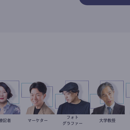
フォト
岩永直子
医療記者
マーケター
室谷良平
別所隆弘
加藤忠史
大学教授
グラファー