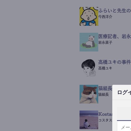
ふらいと先生の
今西洋介
医療記者、岩永
岩永直子
高橋ユキの事件
高橋ユキ
猫組長POST
ログ
猫組長
Kostas Beaut
コスタス