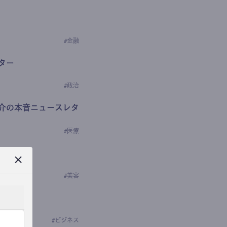
#
金融
ター
#
政治
介の本音ニュースレタ
#
医療
ews
学の研究者）
#
美容
#
ビジネス