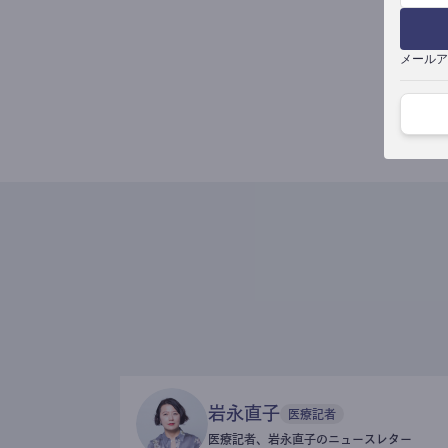
メールア
岩永直子
医療記者
医療記者、岩永直子のニュースレター