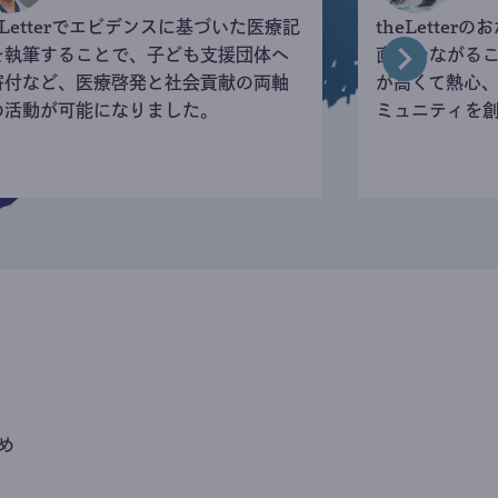
eLetterでエビデンスに基づいた医療記
theLette
を執筆することで、子ども支援団体へ
直接つながる
寄付など、医療啓発と社会貢献の両軸
が高くて熱心
の活動が可能になりました。
ミュニティを
め