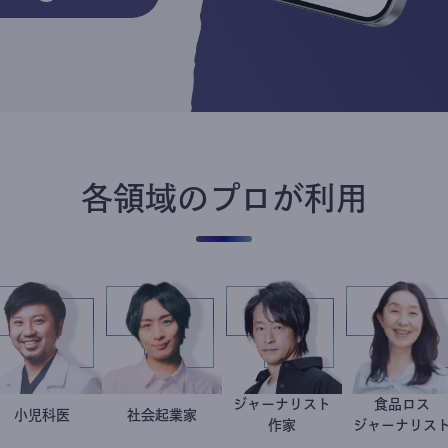
各領域のプロが利用
ジャーナリスト
食
今西洋介
小児科医
社会起業家
駒崎弘樹
鈴木エイト
井
作家
ジャー