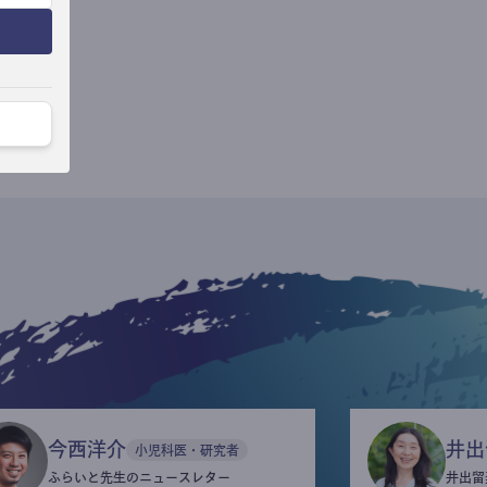
今西洋介
井出
小児科医・研究者
ふらいと先生のニュースレター
井出留