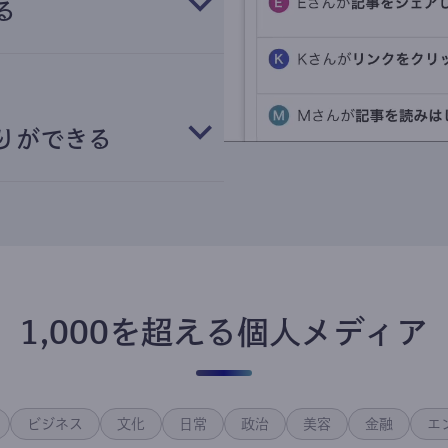
る
りができる
1,000を超える個人メディア
ビジネス
文化
日常
政治
美容
金融
エ