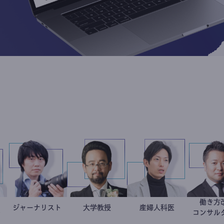
品ロス
出留美
ジャーナリスト
志葉玲
金谷一朗
大学教授
産婦人科医
重見大介
ナリスト
コ