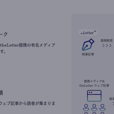
ーク
heLetter提携の有名メディア
す。
積
erのウェブ記事から読者が集まりま