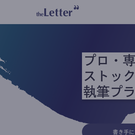
プロ・
ストッ
執筆プ
書き手に