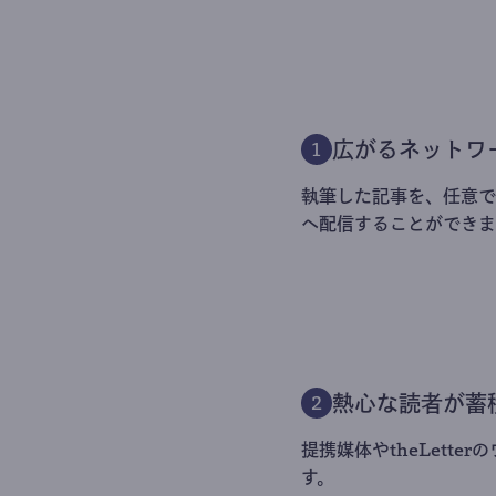
広がるネットワ
1
執筆した記事を、任意でt
へ配信することができま
熱心な読者が蓄
2
提携媒体やtheLett
す。