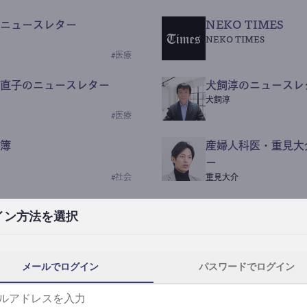
ニュースレター
NEKO TIMES
NEKO TIMES
#
医療
直子のニュースレター
犬飼淳のニュースレ
犬飼淳
#
医療
簿
産婦人科医・重見大
ー
#
社会
重見大介
Beauty Science N
イン方法を選択
なつなつ（化粧品・皮膚科
#
社会
メールでログイン
パスワードでログイン
y News
ｺｯｶﾗSaaS
らんぶる
#
美容