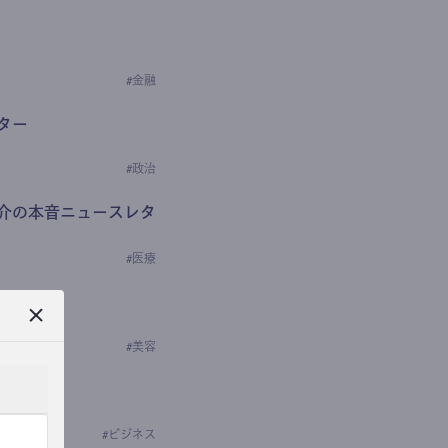
#
金融
ター
#
政治
介の本音ニュースレタ
#
医療
ews
学の研究者）
#
美容
#
ビジネス