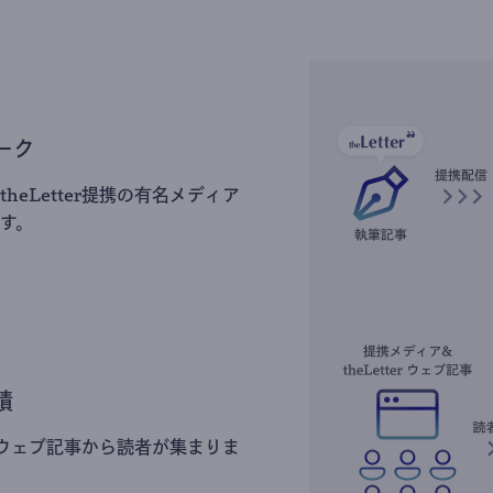
ーク
heLetter提携の有名メディア
す。
積
erのウェブ記事から読者が集まりま