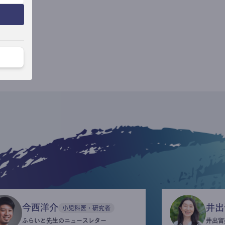
今西洋介
井出
小児科医・研究者
ふらいと先生のニュースレター
井出留