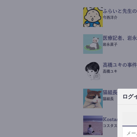
ふらいと先生の
今西洋介
医療記者、岩永
岩永直子
高橋ユキの事件
高橋ユキ
猫組長POST
ログ
猫組長
Kostas Beaut
コスタス