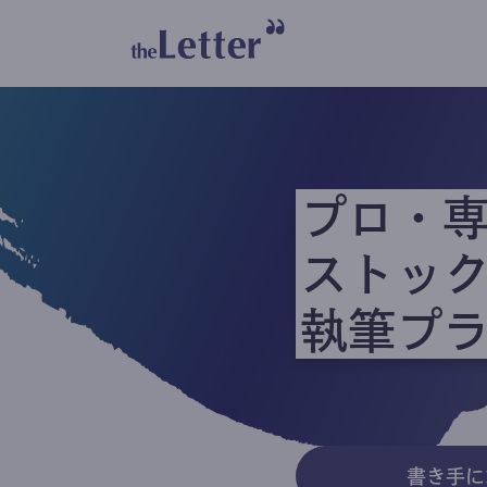
プロ・
ストッ
執筆プ
書き手に