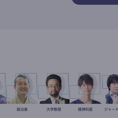
岩永直子
医療記者
小坂英二
政治家
金谷一朗
大学教授
藤野智哉
精神科医