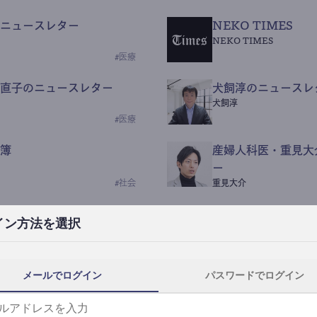
ニュースレター
NEKO TIMES
NEKO TIMES
#
医療
直子のニュースレター
犬飼淳のニュースレ
犬飼淳
#
医療
簿
産婦人科医・重見大
ー
#
社会
重見大介
Beauty Science N
イン方法を選択
なつなつ（化粧品・皮膚科
#
社会
メールでログイン
パスワードでログイン
y News
ｺｯｶﾗSaaS
らんぶる
#
美容