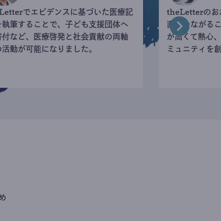
eLetterでエビデンスに基づいた医療記
theLette
を執筆することで、子ども支援団体へ
直接つながる
寄付など、医療啓発と社会貢献の両軸
が高くて熱心
の活動が可能になりました。
ミュニティを
め