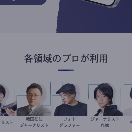
各領域のプロが利用
韓国在住
フォト
ジャーナリス
ジャーナリスト
志葉玲
徐台教
別所隆弘
鈴木エイト
ジャーナリスト
グラファー
作家