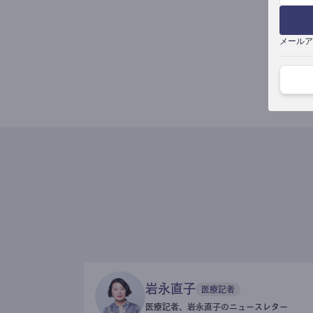
メールア
岩永直子
医療記者
医療記者、岩永直子のニュースレター