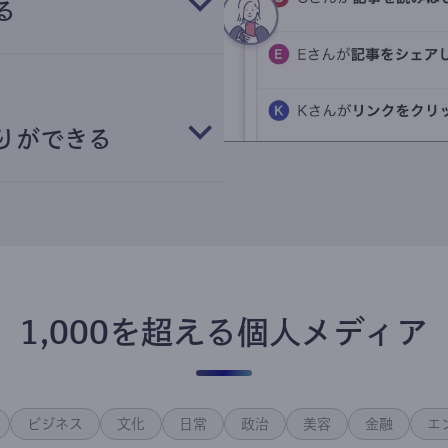
る
りができる
1,000を超える個人メディア
ビジネス
文化
日常
政治
美容
金融
エ