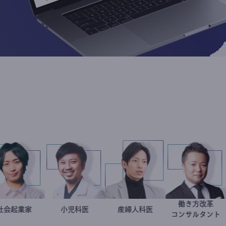
ト
働き方
社会起業家
駒崎弘樹
今西洋介
小児科医
産婦人科医
重見大介
新田
コンサル