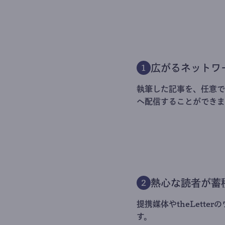
広がるネットワ
1
執筆した記事を、任意でt
へ配信することができま
熱心な読者が蓄
2
提携媒体やtheLett
す。