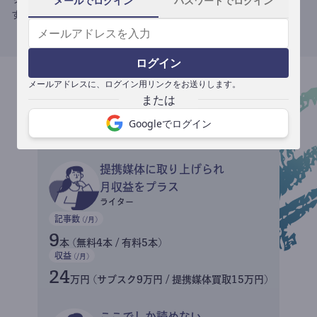
メールでログイン
パスワードでログイン
す。
ログイン
メールアドレスに、ログイン用リンクをお送りします。
収益イメージ
Googleでログイン
提携媒体に取り上げられ
月収益をプラス
ライター
記事数
(/月)
9
本 (無料4本 / 有料5本)
収益
(/月)
24
万円 (サブスク9万円 / 提携媒体買取15万円)
ここでしか読めない