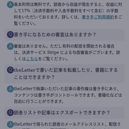
基本利用は無料です。読者から収益が発生すると、収益に対
A
して17%（決済手数料や入金手数料をすべて含む）の手数
料をいただいております。詳しくは、
書き手ご利用規約
をご
覧ください。
書き手になるための審査はありますか？
Q
審査はありません。ただし有料の配信を開始される場合
A
は、決済サービス Stripe による与信審査がございます。詳
しくは
こちら
をご覧ください。
theLetterで書いた記事を転載したり、書籍にする
Q
ことはできますか？
theLetterで執筆いただいた記事の著作権は書き手にあり、
A
コンテンツは書き手がコントロールできます。書籍化などは
自由に行うことができます。
読者リストや記事はエクスポートできますか？
Q
theLetterで得られた読者のメールアドレスリスト、配信さ
A