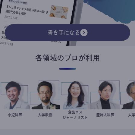
書き手になる
各領域のプロが利用
ト
食品ロス
今西洋介
小児科医
金谷一朗
大学教授
井出留美
産婦人科医
重見大介
ジャーナリスト