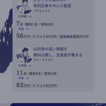
有料記事を中心に配信
コラムニスト
記事数
(/月)
7
本 (無料1本 / 有料6本)
収益
(/月)
56
万円 (サブスク50万円 / 提携媒体買取6万円)
公共性の高い情報を
無料公開し、支援者が集まる
ジャーナリスト
記事数
(/月)
11
本 (無料8本 / 有料3本)
収益
(/月)
83
万円 (サブスク83万円)