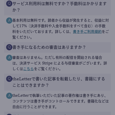
サービス利用料は無料ですか？手数料はかかります
Q
か？
基本利用は無料です。読者から収益が発生すると、収益に対
A
して17%（決済手数料や入金手数料をすべて含む）の手数
料をいただいております。詳しくは、
書き手ご利用規約
をご
覧ください。
書き手になるための審査はありますか？
Q
審査はありません。ただし有料の配信を開始される場合
A
は、決済サービス Stripe による与信審査がございます。詳
しくは
こちら
をご覧ください。
theLetterで書いた記事を転載したり、書籍にする
Q
ことはできますか？
theLetterで執筆いただいた記事の著作権は書き手にあり、
A
コンテンツは書き手がコントロールできます。書籍化などは
自由に行うことができます。