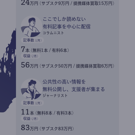
24
万円 (サブスク9万円 / 提携媒体買取15万円)
ここでしか読めない
有料記事を中心に配信
コラムニスト
記事数
(/月)
7
本 (無料1本 / 有料6本)
収益
(/月)
56
万円 (サブスク50万円 / 提携媒体買取6万円)
公共性の高い情報を
無料公開し、支援者が集まる
ジャーナリスト
記事数
(/月)
11
本 (無料8本 / 有料3本)
収益
(/月)
83
万円 (サブスク83万円)