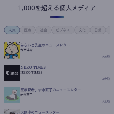
1,000を超える個人メディア
人気
医療
社会
ビジネス
文化
日常
政
ふらいと先生のニュースレター
今西洋介
#
医療
NEKO TIMES
NEKO TIMES
#
金融
医療記者、岩永直子のニュースレター
岩永直子
#
医療
犬飼淳のニュースレター