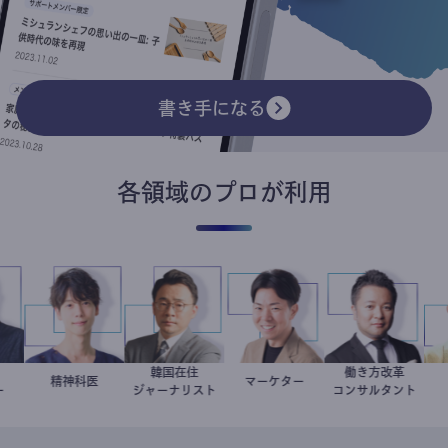
書き手になる
各領域のプロが利用
ォト
韓国在住
働き方改革
隆弘
藤野智哉
精神科医
徐台教
マーケター
室谷良平
新田龍
ファー
ジャーナリスト
コンサルタント