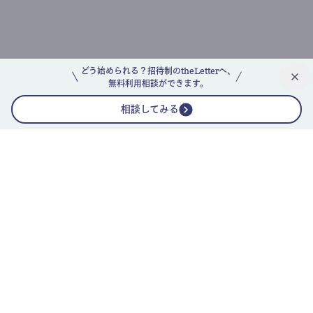
どう始められる？招待制のtheLetterへ、
無料利用相談ができます。
相談してみる
公式ニュースレター
theLetterニュースレターガイド
よくあるご質問(FAQ)