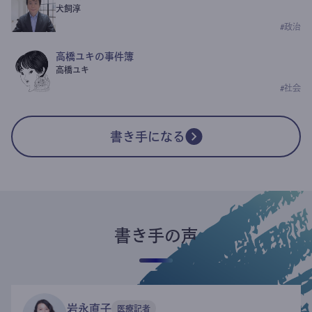
犬飼淳
#
政治
高橋ユキの事件簿
高橋ユキ
#
社会
書き手になる
書き手の声
岩永直子
医療記者