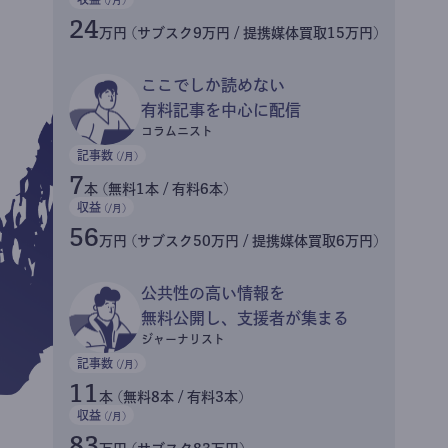
24
万円 (サブスク9万円 / 提携媒体買取15万円)
ここでしか読めない
有料記事を中心に配信
コラムニスト
記事数
(/月)
7
本 (無料1本 / 有料6本)
収益
(/月)
56
万円 (サブスク50万円 / 提携媒体買取6万円)
公共性の高い情報を
無料公開し、支援者が集まる
ジャーナリスト
記事数
(/月)
11
本 (無料8本 / 有料3本)
収益
(/月)
83