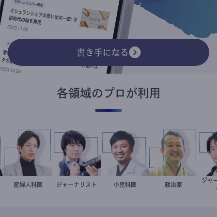
書き手になる
各領域のプロが利用
革
産婦人科医
重見大介
ジャーナリスト
志葉玲
今西洋介
小児科医
小坂英二
政治家
ント