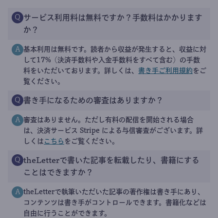
サービス利用料は無料ですか？手数料はかかります
Q
か？
基本利用は無料です。読者から収益が発生すると、収益に対
A
して17%（決済手数料や入金手数料をすべて含む）の手数
料をいただいております。詳しくは、
書き手ご利用規約
をご
覧ください。
書き手になるための審査はありますか？
Q
審査はありません。ただし有料の配信を開始される場合
A
は、決済サービス Stripe による与信審査がございます。詳
しくは
こちら
をご覧ください。
theLetterで書いた記事を転載したり、書籍にする
Q
ことはできますか？
theLetterで執筆いただいた記事の著作権は書き手にあり、
A
コンテンツは書き手がコントロールできます。書籍化などは
自由に行うことができます。