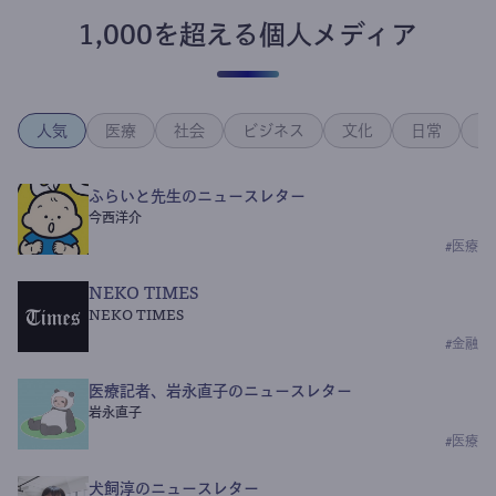
1,000を超える個人メディア
人気
医療
社会
ビジネス
文化
日常
政
ふらいと先生のニュースレター
今西洋介
#
医療
NEKO TIMES
NEKO TIMES
#
金融
医療記者、岩永直子のニュースレター
岩永直子
#
医療
犬飼淳のニュースレター