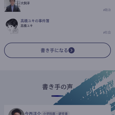
犬飼淳
#
政治
高橋ユキの事件簿
高橋ユキ
#
社会
書き手になる
書き手の声
今西洋介
小児科医・研究者