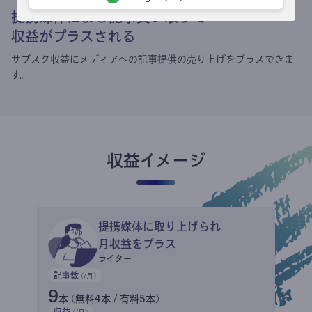
提携媒体による記事買い取りで
収益がプラスされる
サブスク収益にメディアへの記事提供の売り上げをプラスできま
す。
収益イメージ
提携媒体に取り上げられ
月収益をプラス
ライター
記事数
(/月)
9
本 (無料4本 / 有料5本)
収益
(/月)