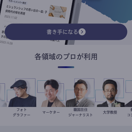
書き手になる
各領域のプロが利用
フォト
韓国在住
洋介
科医
別所隆弘
マーケター
室谷良平
徐台教
金谷一朗
大学教授
グラファー
ジャーナリスト