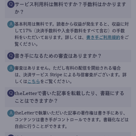
サービス利用料は無料ですか？手数料はかかります
Q
か？
基本利用は無料です。読者から収益が発生すると、収益に対
A
して17%（決済手数料や入金手数料をすべて含む）の手数
料をいただいております。詳しくは、
書き手ご利用規約
をご
覧ください。
書き手になるための審査はありますか？
Q
審査はありません。ただし有料の配信を開始される場合
A
は、決済サービス Stripe による与信審査がございます。詳
しくは
こちら
をご覧ください。
theLetterで書いた記事を転載したり、書籍にする
Q
ことはできますか？
theLetterで執筆いただいた記事の著作権は書き手にあり、
A
コンテンツは書き手がコントロールできます。書籍化などは
自由に行うことができます。