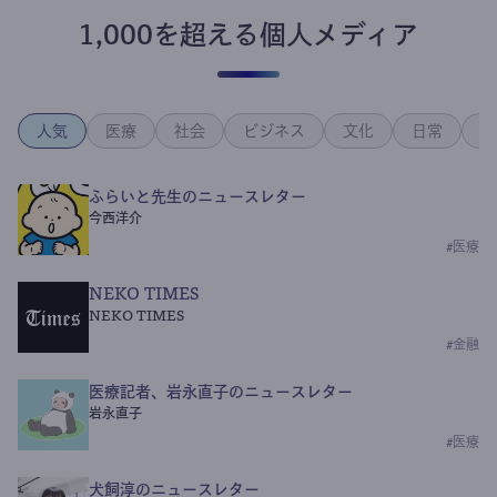
1,000を超える個人メディア
人気
医療
社会
ビジネス
文化
日常
政
ふらいと先生のニュースレター
今西洋介
#
医療
NEKO TIMES
NEKO TIMES
#
金融
医療記者、岩永直子のニュースレター
岩永直子
#
医療
犬飼淳のニュースレター