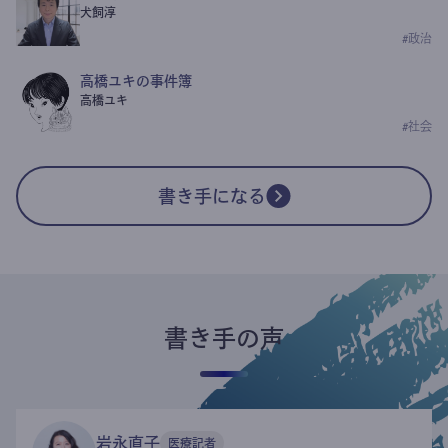
犬飼淳
#
政治
高橋ユキの事件簿
高橋ユキ
#
社会
書き手になる
書き手の声
岩永直子
医療記者