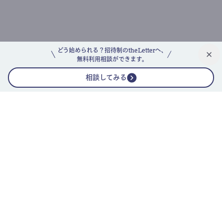
どう始められる？招待制のtheLetterへ、
無料利用相談ができます。
相談してみる
公式ニュースレター
theLetterニュースレターガイド
よくあるご質問(FAQ)