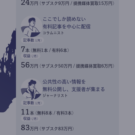
24
万円 (サブスク9万円 / 提携媒体買取15万円)
ここでしか読めない
有料記事を中心に配信
コラムニスト
記事数
(/月)
7
本 (無料1本 / 有料6本)
収益
(/月)
56
万円 (サブスク50万円 / 提携媒体買取6万円)
公共性の高い情報を
無料公開し、支援者が集まる
ジャーナリスト
記事数
(/月)
11
本 (無料8本 / 有料3本)
収益
(/月)
83
万円 (サブスク83万円)