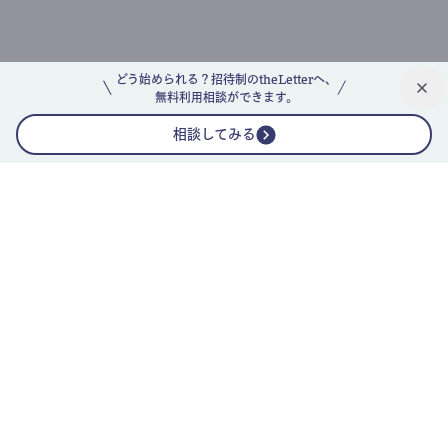
どう始められる？招待制のtheLetterへ、
無料利用相談ができます。
相談してみる
公式ニュースレター
theLetterニュースレターガイド
よくあるご質問(FAQ)