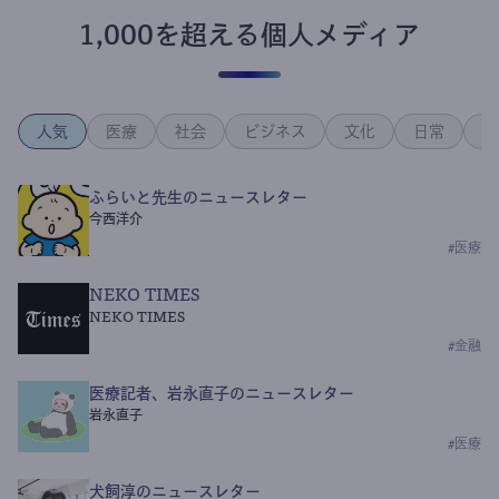
1,000を超える個人メディア
人気
医療
社会
ビジネス
文化
日常
政
ふらいと先生のニュースレター
今西洋介
#
医療
NEKO TIMES
NEKO TIMES
#
金融
医療記者、岩永直子のニュースレター
岩永直子
#
医療
犬飼淳のニュースレター