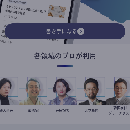
書き手になる
各領域のプロが利用
韓国在
産婦人科医
重見大介
小坂英二
政治家
岩永直子
医療記者
金谷一朗
大学教授
徐台
ジャーナ