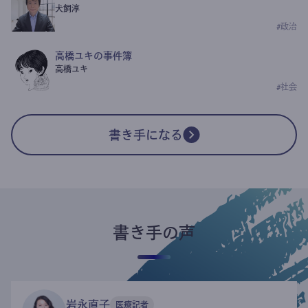
犬飼淳
#
政治
高橋ユキの事件簿
高橋ユキ
#
社会
書き手になる
書き手の声
岩永直子
医療記者