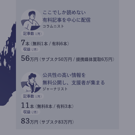
ここでしか読めない
有料記事を中心に配信
コラムニスト
記事数
(/月)
7
本 (無料1本 / 有料6本)
収益
(/月)
56
万円 (サブスク50万円 / 提携媒体買取6万円)
公共性の高い情報を
無料公開し、支援者が集まる
ジャーナリスト
記事数
(/月)
11
本 (無料8本 / 有料3本)
収益
(/月)
83
万円 (サブスク83万円)