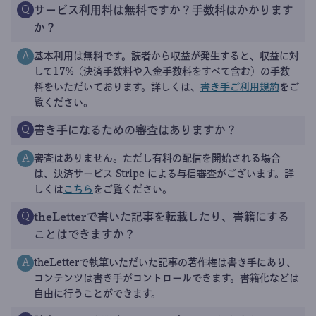
サービス利用料は無料ですか？手数料はかかります
Q
か？
基本利用は無料です。読者から収益が発生すると、収益に対
A
して17%（決済手数料や入金手数料をすべて含む）の手数
料をいただいております。詳しくは、
書き手ご利用規約
をご
覧ください。
書き手になるための審査はありますか？
Q
審査はありません。ただし有料の配信を開始される場合
A
は、決済サービス Stripe による与信審査がございます。詳
しくは
こちら
をご覧ください。
theLetterで書いた記事を転載したり、書籍にする
Q
ことはできますか？
theLetterで執筆いただいた記事の著作権は書き手にあり、
A
コンテンツは書き手がコントロールできます。書籍化などは
自由に行うことができます。