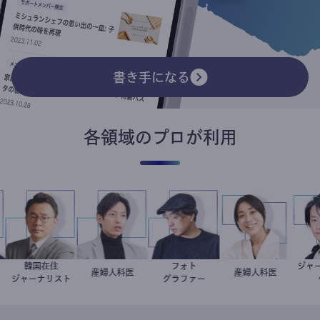
書き手になる
各領域のプロが利用
韓国在住
フォト
哉
医
徐台教
産婦人科医
重見大介
別所隆弘
稲葉可奈子
産婦人科医
ジャーナリスト
グラファー