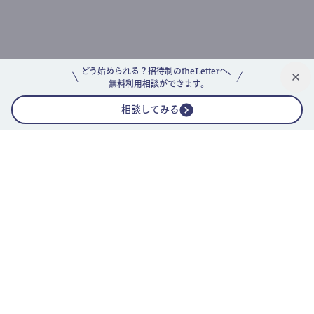
どう始められる？招待制のtheLetterへ、
無料利用相談ができます。
相談してみる
公式ニュースレター
theLetterニュースレターガイド
よくあるご質問(FAQ)