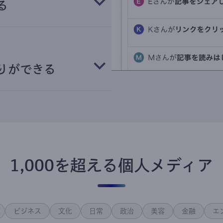
る
りができる
1,000を超える個人メディア
ビジネス
文化
日常
政治
美容
金融
エ