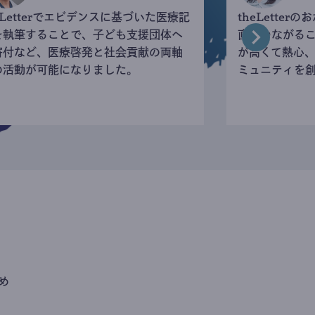
eLetterでエビデンスに基づいた医療記
theLette
を執筆することで、子ども支援団体へ
直接つながる
寄付など、医療啓発と社会貢献の両軸
が高くて熱心
の活動が可能になりました。
ミュニティを
め