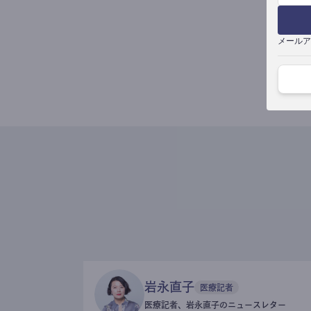
メールア
岩永直子
医療記者
医療記者、岩永直子のニュースレター