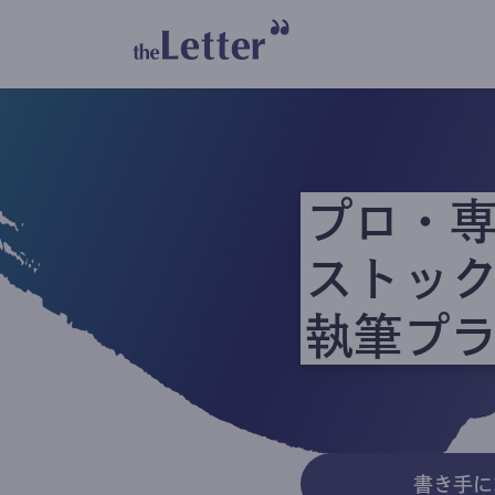
プロ・
ストッ
執筆プ
書き手に