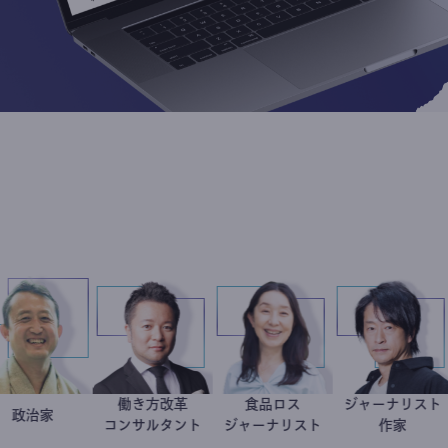
働き方改革
食品ロス
ジャー
小坂英二
政治家
新田龍
井出留美
鈴木
コンサルタント
ジャーナリスト
作