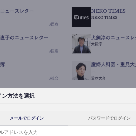
ニュースレター
NEKO TIMES
NEKO TIMES
#
医療
直子のニュースレター
犬飼淳のニュースレ
犬飼淳
#
医療
簿
産婦人科医・重見大
ー
#
社会
重見大介
Beauty Science N
イン方法を選択
なつなつ（化粧品・皮膚科
#
社会
メールでログイン
パスワードでログイン
y News
ｺｯｶﾗSaaS
らんぶる
#
美容