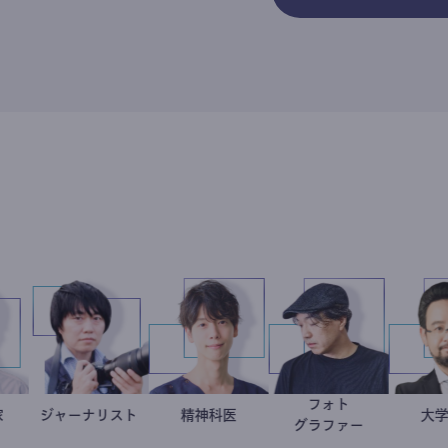
フォト
会起業家
駒崎弘樹
ジャーナリスト
志葉玲
藤野智哉
精神科医
別所隆弘
グラファー