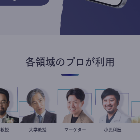
各領域のプロが利用
金谷一朗
大学教授
加藤忠史
大学教授
マーケター
室谷良平
今西洋介
小児科医