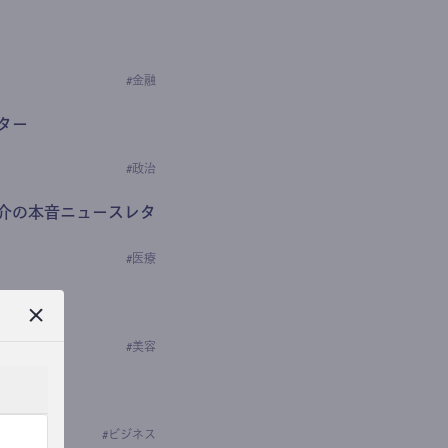
#
金融
ター
#
政治
介の本音ニュースレタ
#
医療
ews
学の研究者）
#
美容
#
ビジネス