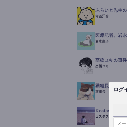
ふらいと先生の
今西洋介
医療記者、岩永
岩永直子
高橋ユキの事件
高橋ユキ
猫組長POST
ログ
猫組長
Kostas Beaut
コスタス