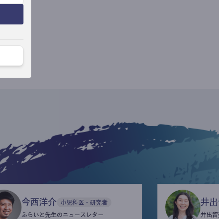
今西洋介
井出
小児科医・研究者
ふらいと先生のニュースレター
井出留