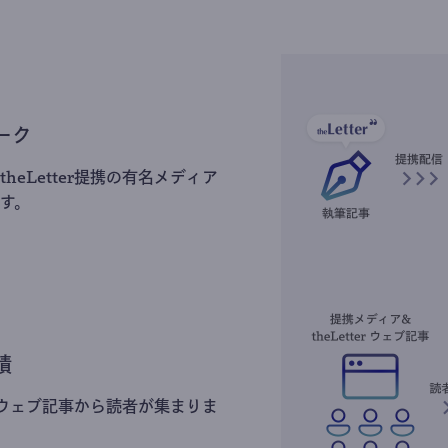
ーク
heLetter提携の有名メディア
す。
積
erのウェブ記事から読者が集まりま