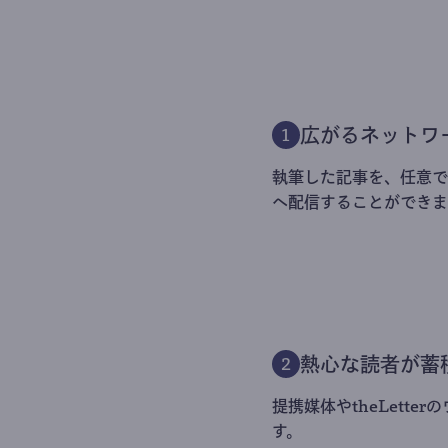
広がるネットワ
1
執筆した記事を、任意でt
へ配信することができま
熱心な読者が蓄
2
提携媒体やtheLett
す。