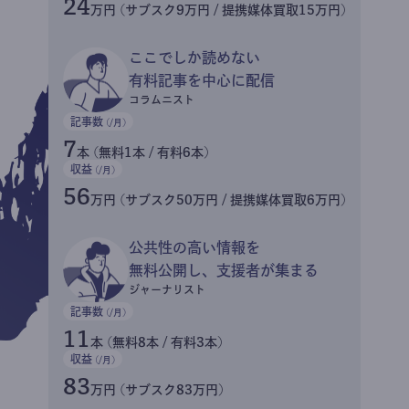
24
万円 (サブスク9万円 / 提携媒体買取15万円)
ここでしか読めない
有料記事を中心に配信
コラムニスト
記事数
(/月)
7
本 (無料1本 / 有料6本)
収益
(/月)
56
万円 (サブスク50万円 / 提携媒体買取6万円)
公共性の高い情報を
無料公開し、支援者が集まる
ジャーナリスト
記事数
(/月)
11
本 (無料8本 / 有料3本)
収益
(/月)
83
万円 (サブスク83万円)