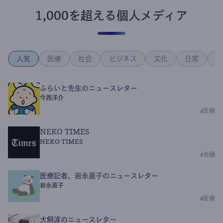
1,000を超える個人メディア
人気
医療
社会
ビジネス
文化
日常
政
ふらいと先生のニュースレター
今西洋介
#
医療
NEKO TIMES
NEKO TIMES
#
金融
医療記者、岩永直子のニュースレター
岩永直子
#
医療
犬飼淳のニュースレター