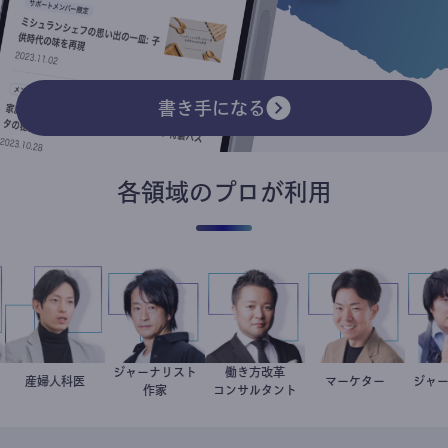
書き手になる
各領域のプロが利用
ジャーナリスト
働き方改革
産婦人科医
重見大介
鈴木エイト
新田龍
マーケター
室谷良平
ジ
スト
作家
コンサルタント