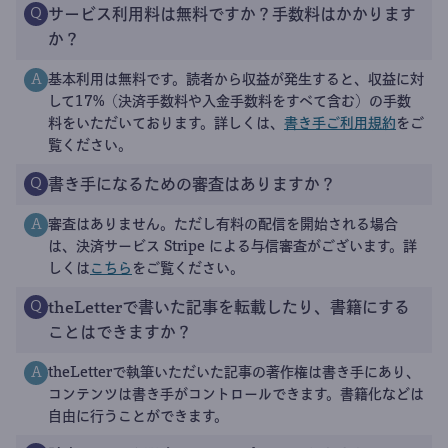
サービス利用料は無料ですか？手数料はかかります
Q
か？
基本利用は無料です。読者から収益が発生すると、収益に対
A
して17%（決済手数料や入金手数料をすべて含む）の手数
料をいただいております。詳しくは、
書き手ご利用規約
をご
覧ください。
書き手になるための審査はありますか？
Q
審査はありません。ただし有料の配信を開始される場合
A
は、決済サービス Stripe による与信審査がございます。詳
しくは
こちら
をご覧ください。
theLetterで書いた記事を転載したり、書籍にする
Q
ことはできますか？
theLetterで執筆いただいた記事の著作権は書き手にあり、
A
コンテンツは書き手がコントロールできます。書籍化などは
自由に行うことができます。