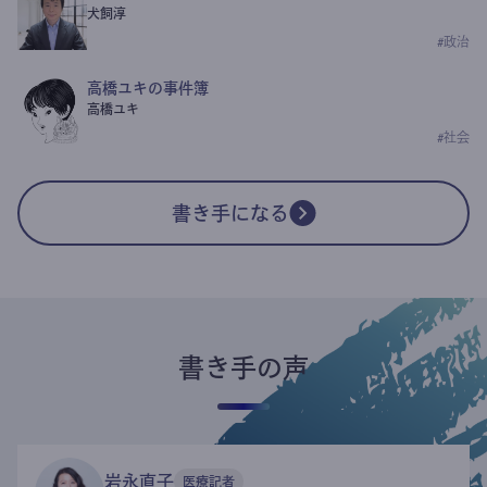
犬飼淳
#
政治
高橋ユキの事件簿
高橋ユキ
#
社会
書き手になる
書き手の声
岩永直子
医療記者