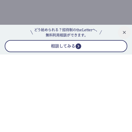
どう始められる？招待制のtheLetterへ、
無料利用相談ができます。
相談してみる
公式ニュースレター
theLetterニュースレターガイド
よくあるご質問(FAQ)