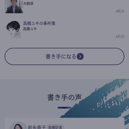
犬飼淳
#
政治
高橋ユキの事件簿
高橋ユキ
#
社会
書き手になる
書き手の声
岩永直子
医療記者