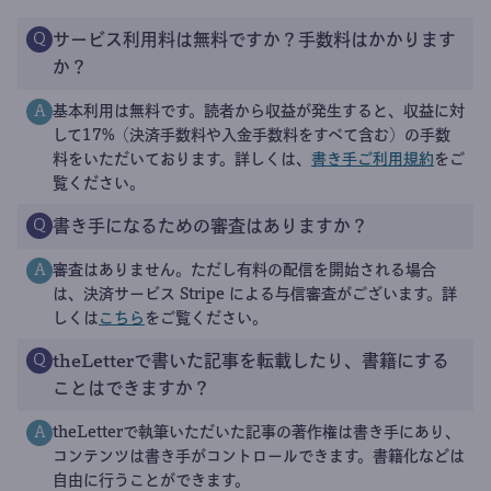
サービス利用料は無料ですか？手数料はかかります
Q
か？
基本利用は無料です。読者から収益が発生すると、収益に対
A
して17%（決済手数料や入金手数料をすべて含む）の手数
料をいただいております。詳しくは、
書き手ご利用規約
をご
覧ください。
書き手になるための審査はありますか？
Q
審査はありません。ただし有料の配信を開始される場合
A
は、決済サービス Stripe による与信審査がございます。詳
しくは
こちら
をご覧ください。
theLetterで書いた記事を転載したり、書籍にする
Q
ことはできますか？
theLetterで執筆いただいた記事の著作権は書き手にあり、
A
コンテンツは書き手がコントロールできます。書籍化などは
自由に行うことができます。