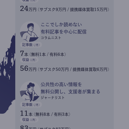
24
万円 (サブスク9万円 / 提携媒体買取15万円)
ここでしか読めない
有料記事を中心に配信
コラムニスト
記事数
(/月)
7
本 (無料1本 / 有料6本)
収益
(/月)
56
万円 (サブスク50万円 / 提携媒体買取6万円)
公共性の高い情報を
無料公開し、支援者が集まる
ジャーナリスト
記事数
(/月)
11
本 (無料8本 / 有料3本)
収益
(/月)
83