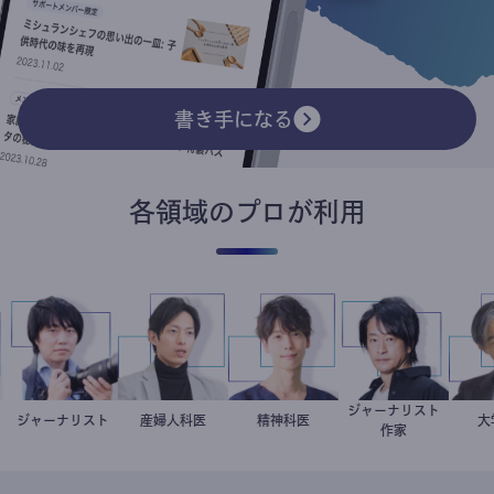
書き手になる
各領域のプロが利用
ジャーナリスト
子
医
ジャーナリスト
志葉玲
産婦人科医
重見大介
藤野智哉
精神科医
鈴木エイト
作家