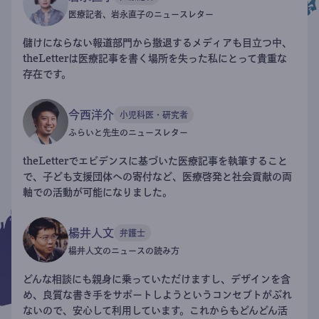
医療記者、岩永直子のニュースレター
儲けにならない報道部門から撤退するメディアも目立つ中、
theLetterは医療記事を書く場所を失った私にとって貴重な
存在です。
今西洋介
小児科医・研究者
ふらいと先生のニュースレター
theLetterでエビデンスに基づいた医療記事を執筆すること
で、子ども支援団体への寄付など、医療啓発と社会貢献の両
軸での活動が可能になりました。
楊井人文
弁護士
楊井人文のニュースの読み方
どんな相談にも親身に乗っていただけますし、デザインを含
め、良質な書き手をサポートしようというコンセプトがぶれ
ないので、安心して利用しています。これからもどんどん活