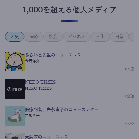
1,000を超える個人メディア
人気
医療
社会
ビジネス
文化
日常
政
ふらいと先生のニュースレター
今西洋介
#
医療
NEKO TIMES
NEKO TIMES
#
金融
医療記者、岩永直子のニュースレター
岩永直子
#
医療
犬飼淳のニュースレター