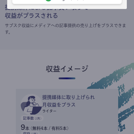
提携媒体による記事買い取りで
収益がプラスされる
サブスク収益にメディアへの記事提供の売り上げをプラスできま
す。
収益イメージ
提携媒体に取り上げられ
月収益をプラス
ライター
記事数
(/月)
9
本 (無料4本 / 有料5本)
収益
(/月)