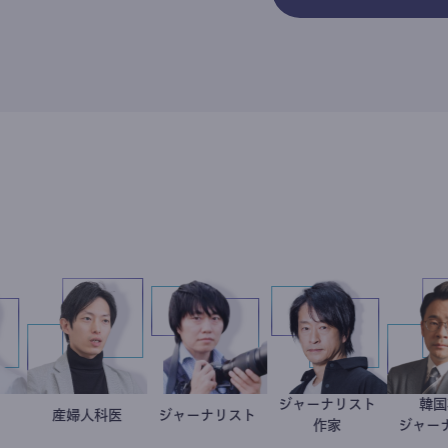
ジャーナリスト
今西洋介
小児科医
産婦人科医
重見大介
ジャーナリスト
志葉玲
鈴木エイト
作家