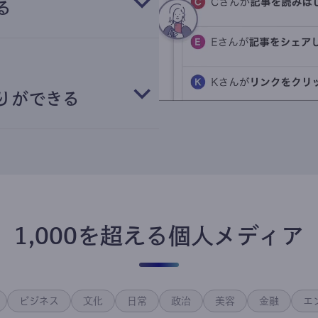
る
りができる
1,000を超える個人メディア
ビジネス
文化
日常
政治
美容
金融
エ