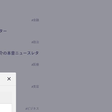
#
金融
ター
#
政治
介の本音ニュースレタ
#
医療
ews
学の研究者）
#
美容
#
ビジネス