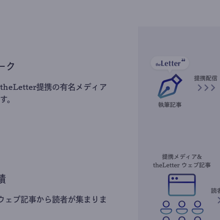
ーク
heLetter提携の有名メディア
す。
積
erのウェブ記事から読者が集まりま