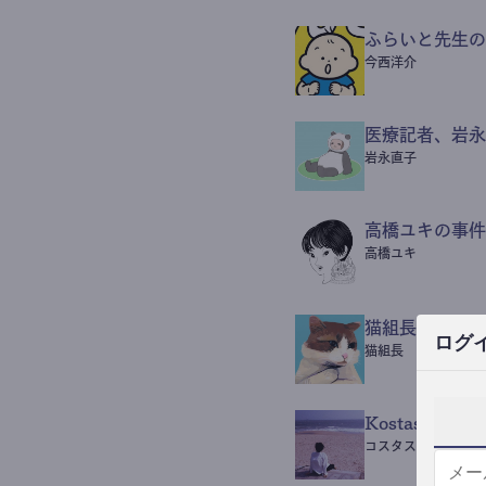
ふらいと先生の
今西洋介
医療記者、岩永
岩永直子
高橋ユキの事件
高橋ユキ
猫組長POST
ログ
猫組長
Kostas Beaut
コスタス