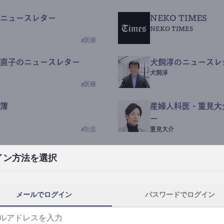
ニュースレター
NEKO TIMES
NEKO TIMES
#
医療
直子のニュースレター
犬飼淳のニュースレ
犬飼淳
#
医療
簿
産婦人科医・重見大
ー
#
社会
重見大介
Beauty Science N
イン方法を選択
なつなつ（化粧品・皮膚科
#
社会
メールでログイン
パスワードでログイン
y News
ｺｯｶﾗSaaS
らんぶる
#
美容