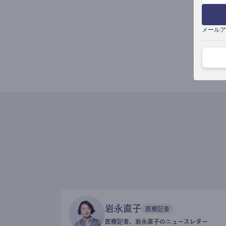
メールア
岩永直子
医療記者
医療記者、岩永直子のニュースレター