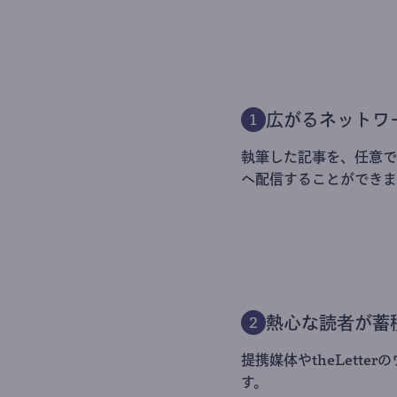
広がるネットワ
1
執筆した記事を、任意でt
へ配信することができま
熱心な読者が蓄
2
提携媒体やtheLett
す。