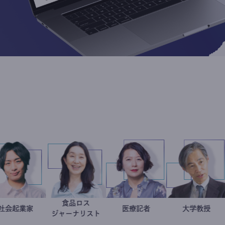
食品ロス
社会起業家
駒崎弘樹
井出留美
岩永直子
医療記者
加藤
大学
ジャーナリスト