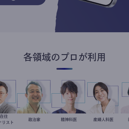
各領域のプロが利用
韓国在住
徐台教
小坂英二
政治家
藤野智哉
精神科医
稲葉可奈子
産婦人科医
ジャーナリスト