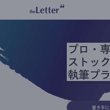
プロ・
ストッ
執筆プ
書き手に