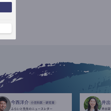
今西洋介
井出
小児科医・研究者
ふらいと先生のニュースレター
井出留