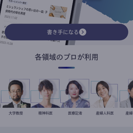
書き手になる
各領域のプロが利用
金谷一朗
大学教授
藤野智哉
精神科医
岩永直子
医療記者
稲葉可奈子
産婦人科医