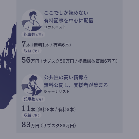
ここでしか読めない
有料記事を中心に配信
コラムニスト
記事数
(/月)
7
本 (無料1本 / 有料6本)
収益
(/月)
56
万円 (サブスク50万円 / 提携媒体買取6万円)
公共性の高い情報を
無料公開し、支援者が集まる
ジャーナリスト
記事数
(/月)
11
本 (無料8本 / 有料3本)
収益
(/月)
83
万円 (サブスク83万円)