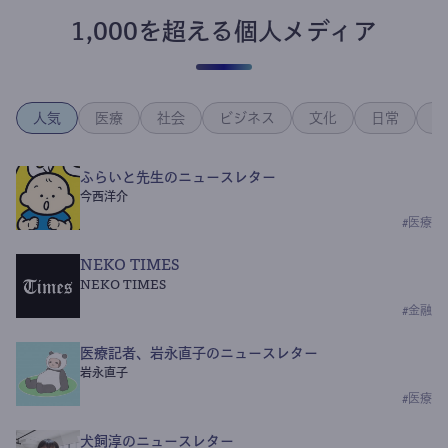
1,000を超える個人メディア
人気
医療
社会
ビジネス
文化
日常
政
ふらいと先生のニュースレター
今西洋介
#
医療
NEKO TIMES
NEKO TIMES
#
金融
医療記者、岩永直子のニュースレター
岩永直子
#
医療
犬飼淳のニュースレター