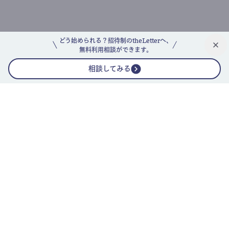
どう始められる？招待制のtheLetterへ、
無料利用相談ができます。
相談してみる
公式ニュースレター
theLetterニュースレターガイド
よくあるご質問(FAQ)