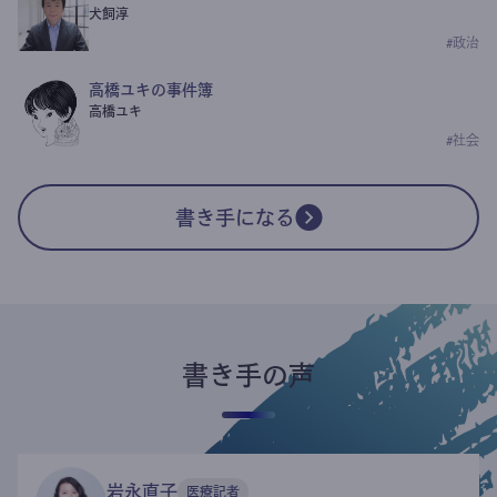
犬飼淳
#
政治
高橋ユキの事件簿
高橋ユキ
#
社会
書き手になる
書き手の声
岩永直子
医療記者