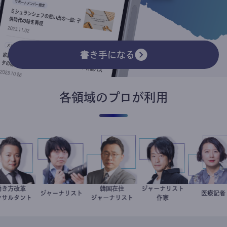
書き手になる
各領域のプロが利用
働き方改革
韓国在住
ジャーナリスト
新田龍
ジャーナリスト
志葉玲
徐台教
鈴木エイト
岩永
医療
コンサルタント
ジャーナリスト
作家