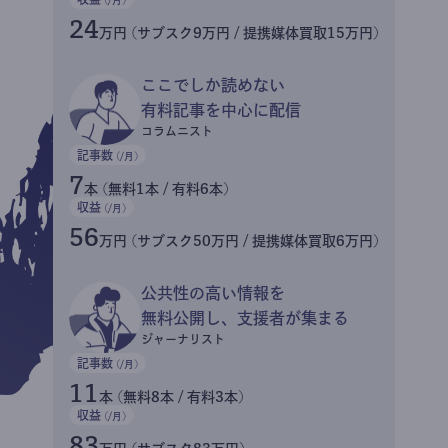
24
万円 (サブスク9万円 / 提携媒体買取15万円)
ここでしか読めない
有料記事を中心に配信
コラムニスト
記事数
(/月)
7
本 (無料1本 / 有料6本)
収益
(/月)
56
万円 (サブスク50万円 / 提携媒体買取6万円)
公共性の高い情報を
無料公開し、支援者が集まる
ジャーナリスト
記事数
(/月)
11
本 (無料8本 / 有料3本)
収益
(/月)
83