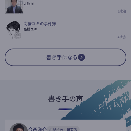
犬飼淳
#
政治
高橋ユキの事件簿
高橋ユキ
#
社会
書き手になる
書き手の声
今西洋介
小児科医・研究者