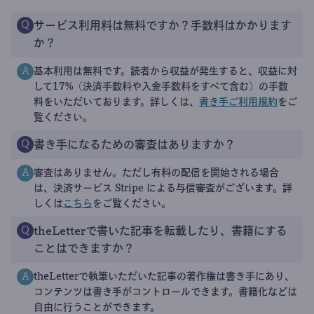
サービス利用料は無料ですか？手数料はかかります
Q
か？
基本利用は無料です。読者から収益が発生すると、収益に対
A
して17%（決済手数料や入金手数料をすべて含む）の手数
料をいただいております。詳しくは、
書き手ご利用規約
をご
覧ください。
書き手になるための審査はありますか？
Q
審査はありません。ただし有料の配信を開始される場合
A
は、決済サービス Stripe による与信審査がございます。詳
しくは
こちら
をご覧ください。
theLetterで書いた記事を転載したり、書籍にする
Q
ことはできますか？
theLetterで執筆いただいた記事の著作権は書き手にあり、
A
コンテンツは書き手がコントロールできます。書籍化などは
自由に行うことができます。