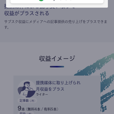
提携媒体による記事買い取りで
収益がプラスされる
サブスク収益にメディアへの記事提供の売り上げをプラスできま
す。
収益イメージ
提携媒体に取り上げられ
月収益をプラス
ライター
記事数
(/月)
9
本 (無料4本 / 有料5本)
収益
(/月)