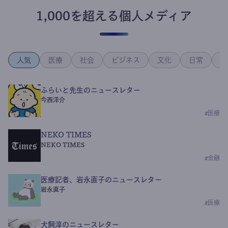
1,000を超える個人メディア
人気
医療
社会
ビジネス
文化
日常
政
ふらいと先生のニュースレター
今西洋介
#
医療
NEKO TIMES
NEKO TIMES
#
金融
医療記者、岩永直子のニュースレター
岩永直子
#
医療
犬飼淳のニュースレター