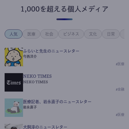
1,000を超える個人メディア
人気
医療
社会
ビジネス
文化
日常
政
ふらいと先生のニュースレター
今西洋介
#
医療
NEKO TIMES
NEKO TIMES
#
金融
医療記者、岩永直子のニュースレター
岩永直子
#
医療
犬飼淳のニュースレター