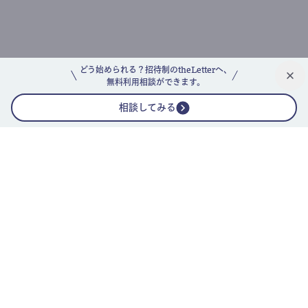
どう始められる？招待制のtheLetterへ、
無料利用相談ができます。
相談してみる
公式ニュースレター
theLetterニュースレターガイド
よくあるご質問(FAQ)