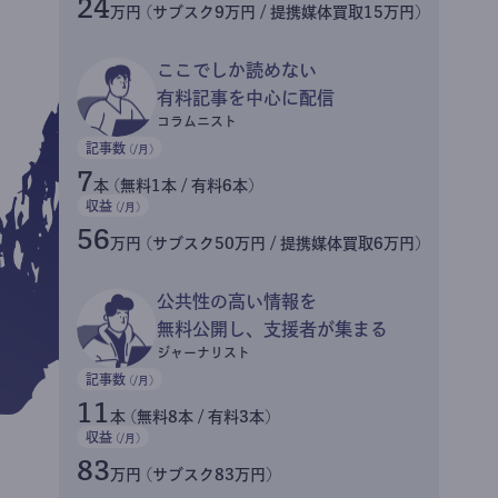
24
万円 (サブスク9万円 / 提携媒体買取15万円)
ここでしか読めない
有料記事を中心に配信
コラムニスト
記事数
(/月)
7
本 (無料1本 / 有料6本)
収益
(/月)
56
万円 (サブスク50万円 / 提携媒体買取6万円)
公共性の高い情報を
無料公開し、支援者が集まる
ジャーナリスト
記事数
(/月)
11
本 (無料8本 / 有料3本)
収益
(/月)
83
万円 (サブスク83万円)