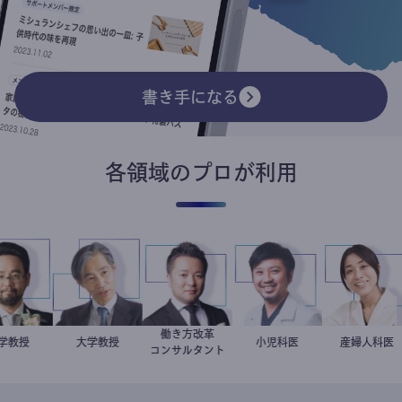
書き手になる
各領域のプロが利用
働き方改革
金谷一朗
大学教授
加藤忠史
大学教授
新田龍
今西洋介
小児科医
稲葉可奈
産婦人科
コンサルタント