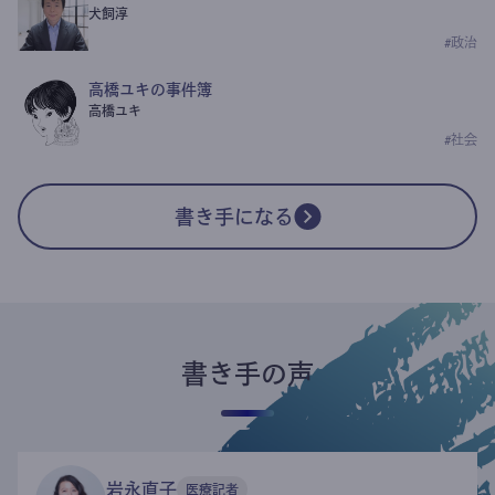
犬飼淳
#
政治
高橋ユキの事件簿
高橋ユキ
#
社会
書き手になる
書き手の声
岩永直子
医療記者