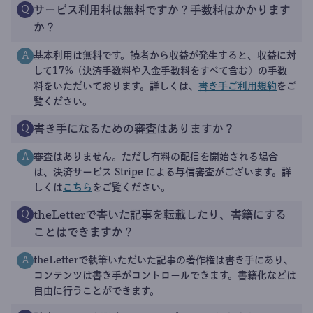
サービス利用料は無料ですか？手数料はかかります
Q
か？
基本利用は無料です。読者から収益が発生すると、収益に対
A
して17%（決済手数料や入金手数料をすべて含む）の手数
料をいただいております。詳しくは、
書き手ご利用規約
をご
覧ください。
書き手になるための審査はありますか？
Q
審査はありません。ただし有料の配信を開始される場合
A
は、決済サービス Stripe による与信審査がございます。詳
しくは
こちら
をご覧ください。
theLetterで書いた記事を転載したり、書籍にする
Q
ことはできますか？
theLetterで執筆いただいた記事の著作権は書き手にあり、
A
コンテンツは書き手がコントロールできます。書籍化などは
自由に行うことができます。