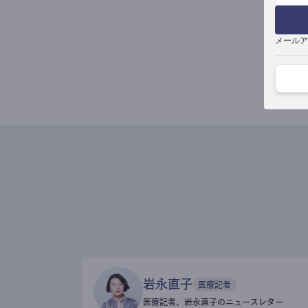
メールア
岩永直子
医療記者
医療記者、岩永直子のニュースレター