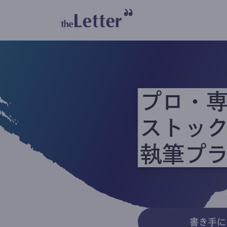
プロ・
ストッ
執筆プ
書き手に