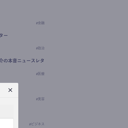
#
金融
ター
#
政治
介の本音ニュースレタ
#
医療
ews
学の研究者）
#
美容
#
ビジネス