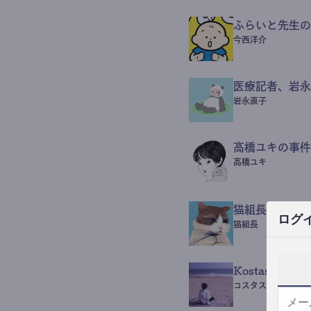
ふらいと先生の
今西洋介
医療記者、岩永
岩永直子
高橋ユキの事件
高橋ユキ
猫組長POST
ログ
猫組長
Kostas Beaut
コスタス