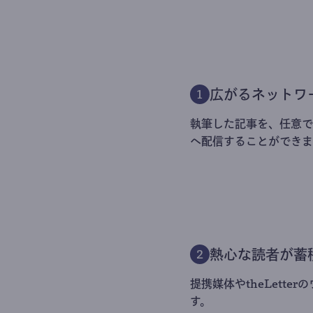
広がるネットワ
1
執筆した記事を、任意でt
へ配信することができま
熱心な読者が蓄
2
提携媒体やtheLett
す。