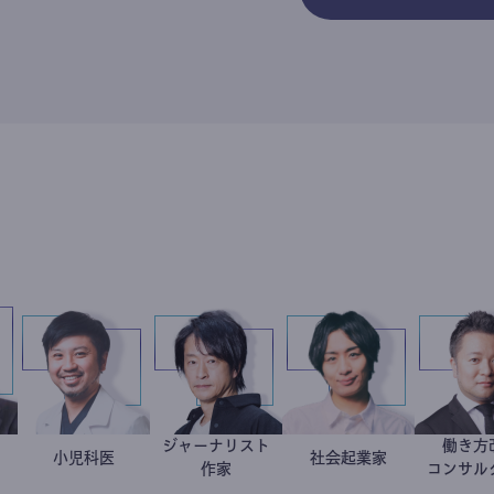
ジャーナリスト
藤忠史
学教授
今西洋介
小児科医
鈴木エイト
社会起業家
駒崎弘樹
作家