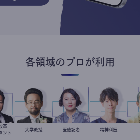
各領域のプロが利用
働き方改革
新田龍
金谷一朗
大学教授
岩永直子
医療記者
藤野智哉
精神科医
コンサルタント