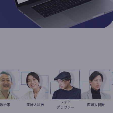
フォト
小坂英二
政治家
稲葉可奈子
産婦人科医
別所隆弘
産婦人
重見大
グラファー