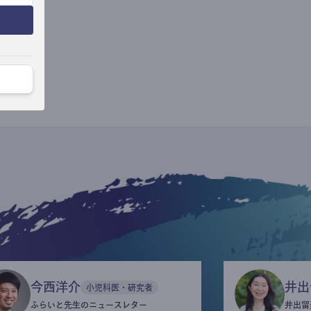
今西洋介
井出
小児科医・研究者
ふらいと先生のニュースレター
井出留