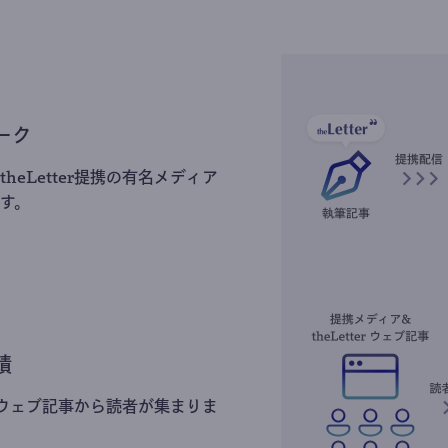
ーク
heLetter提携の有名メディア
す。
積
erのウェブ記事から読者が集まりま