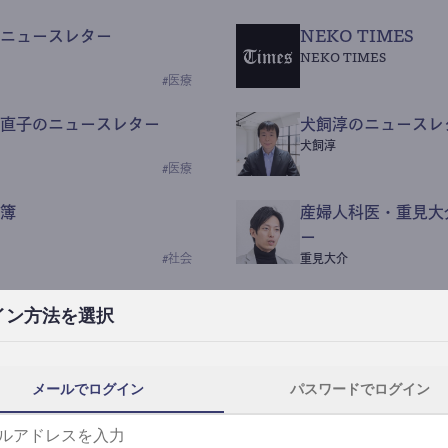
ニュースレター
NEKO TIMES
NEKO TIMES
#
医療
直子のニュースレター
犬飼淳のニュースレ
犬飼淳
#
医療
簿
産婦人科医・重見大
ー
#
社会
重見大介
Beauty Science N
イン方法を選択
なつなつ（化粧品・皮膚科
#
社会
メールでログイン
パスワードでログイン
y News
ｺｯｶﾗSaaS
らんぶる
#
美容