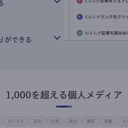
る
りができる
1,000を超える個人メディア
ビジネス
文化
日常
政治
美容
金融
エ