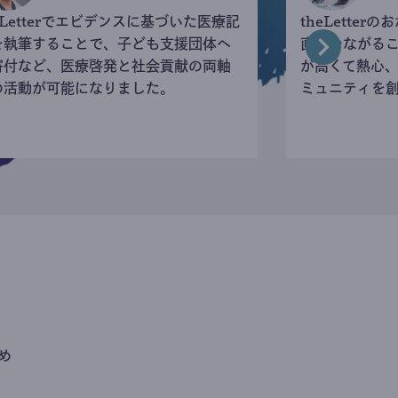
eLetterでエビデンスに基づいた医療記
theLette
を執筆することで、子ども支援団体へ
直接つながる
寄付など、医療啓発と社会貢献の両軸
が高くて熱心
の活動が可能になりました。
ミュニティを
め