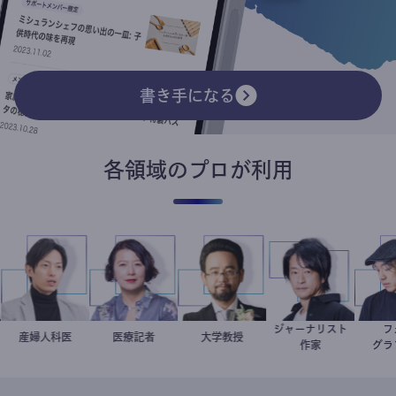
書き手になる
各領域のプロが利用
ジャーナリスト
産婦人科医
重見大介
岩永直子
医療記者
金谷一朗
大学教授
鈴木エイト
作家