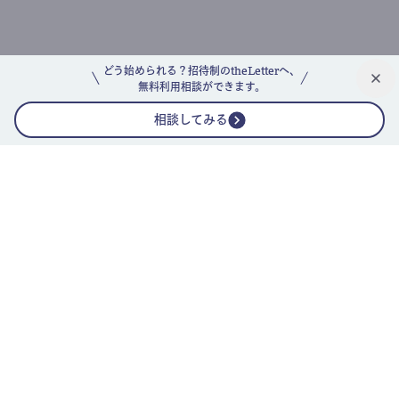
どう始められる？招待制のtheLetterへ、
無料利用相談ができます。
相談してみる
公式ニュースレター
theLetterニュースレターガイド
よくあるご質問(FAQ)