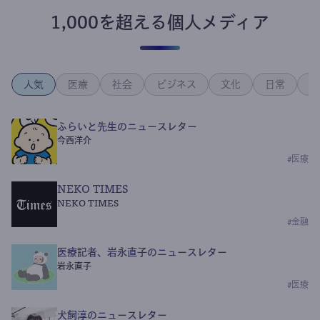
1,000を超える個人メディア
人気
医療
社会
ビジネス
文化
日常
政
ふらいと先生のニュースレター
今西洋介
#
医療
NEKO TIMES
NEKO TIMES
#
金融
医療記者、岩永直子のニュースレター
岩永直子
#
医療
犬飼淳のニュースレター