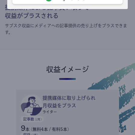
提携媒体による記事買い取りで
収益がプラスされる
サブスク収益にメディアへの記事提供の売り上げをプラスできま
す。
収益イメージ
提携媒体に取り上げられ
月収益をプラス
ライター
記事数
(/月)
9
本 (無料4本 / 有料5本)
収益
(/月)