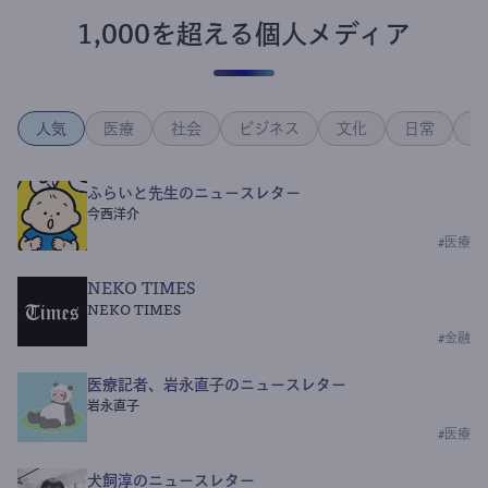
1,000を超える個人メディア
人気
医療
社会
ビジネス
文化
日常
政
ふらいと先生のニュースレター
今西洋介
#
医療
NEKO TIMES
NEKO TIMES
#
金融
医療記者、岩永直子のニュースレター
岩永直子
#
医療
犬飼淳のニュースレター