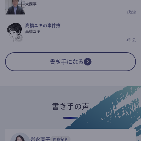
犬飼淳
#
政治
高橋ユキの事件簿
高橋ユキ
#
社会
書き手になる
書き手の声
岩永直子
医療記者