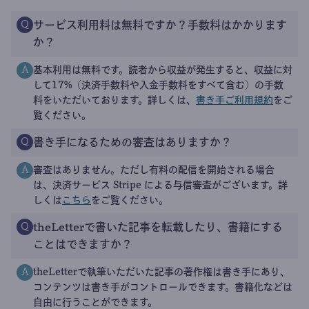
サービス利用料は無料ですか？手数料はかかります
Q
か？
基本利用は無料です。読者から収益が発生すると、収益に対
A
して17%（決済手数料や入金手数料をすべて含む）の手数
料をいただいております。詳しくは、
書き手ご利用規約
をご
覧ください。
書き手になるための審査はありますか？
Q
審査はありません。ただし有料の配信を開始される場合
A
は、決済サービス Stripe による与信審査がございます。詳
しくは
こちら
をご覧ください。
theLetterで書いた記事を転載したり、書籍にする
Q
ことはできますか？
theLetterで執筆いただいた記事の著作権は書き手にあり、
A
コンテンツは書き手がコントロールできます。書籍化などは
自由に行うことができます。