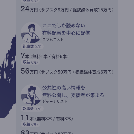
24
万円 (サブスク9万円 / 提携媒体買取15万円)
ここでしか読めない
有料記事を中心に配信
コラムニスト
記事数
(/月)
7
本 (無料1本 / 有料6本)
収益
(/月)
56
万円 (サブスク50万円 / 提携媒体買取6万円)
公共性の高い情報を
無料公開し、支援者が集まる
ジャーナリスト
記事数
(/月)
11
本 (無料8本 / 有料3本)
収益
(/月)
83