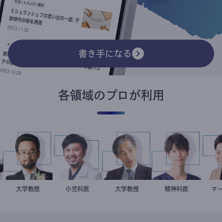
書き手になる
各領域のプロが利用
スト
金谷一朗
大学教授
今西洋介
小児科医
加藤忠史
大学教授
藤野智哉
精神科医