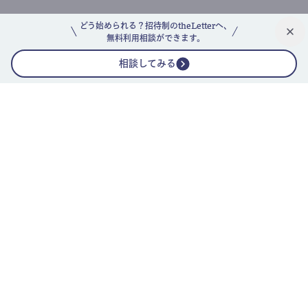
どう始められる？招待制のtheLetterへ、
無料利用相談ができます。
相談してみる
公式ニュースレター
theLetterニュースレターガイド
よくあるご質問(FAQ)
運営会社
採用情報