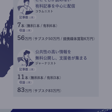
有料記事を中心に配信
コラムニスト
記事数
(/月)
7
本 (無料1本 / 有料6本)
収益
(/月)
56
万円 (サブスク50万円 / 提携媒体買取6万円)
公共性の高い情報を
無料公開し、支援者が集まる
ジャーナリスト
記事数
(/月)
11
本 (無料8本 / 有料3本)
収益
(/月)
83
万円 (サブスク83万円)