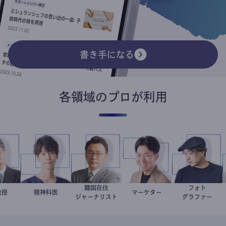
書き手になる
各領域のプロが利用
韓国在住
フォト
藤忠史
学教授
藤野智哉
精神科医
徐台教
マーケター
室谷良平
別所隆弘
ジャーナリスト
グラファー