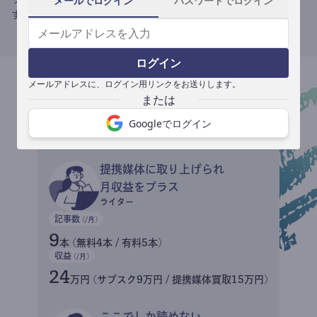
メールでログイン
パスワードでログイン
す。
ログイン
メールアドレスに、ログイン用リンクをお送りします。
収益イメージ
Googleでログイン
提携媒体に取り上げられ
月収益をプラス
ライター
記事数
(/月)
9
本 (無料4本 / 有料5本)
収益
(/月)
24
万円 (サブスク9万円 / 提携媒体買取15万円)
ここでしか読めない