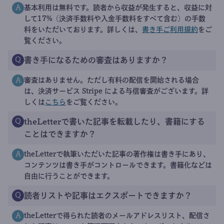
基本利用は無料です。読者から収益が発生すると、収益に対
A
して17%（決済手数料や入金手数料をすべて含む）の手数
料をいただいております。詳しくは、
書き手ご利用規約
をご
覧ください。
書き手になるための審査はありますか？
Q
審査はありません。ただし有料の配信を開始される場合
A
は、決済サービス Stripe による与信審査がございます。詳
しくは
こちら
をご覧ください。
theLetterで書いた記事を転載したり、書籍にする
Q
ことはできますか？
theLetterで執筆いただいた記事の著作権は書き手にあり、
A
コンテンツは書き手がコントロールできます。書籍化などは
自由に行うことができます。
読者リストや記事はエクスポートできますか？
Q
theLetterで得られた読者のメールアドレスリスト、配信さ
A