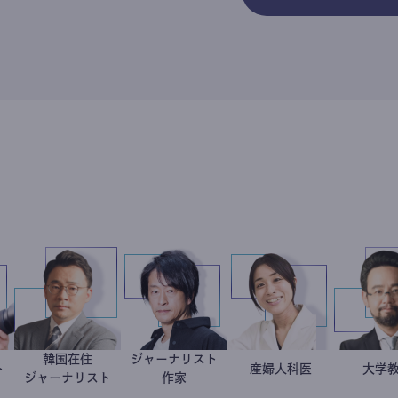
韓国在住
ジャーナリスト
ナリスト
葉玲
徐台教
鈴木エイト
稲葉可奈子
産婦人科医
ジャーナリスト
作家