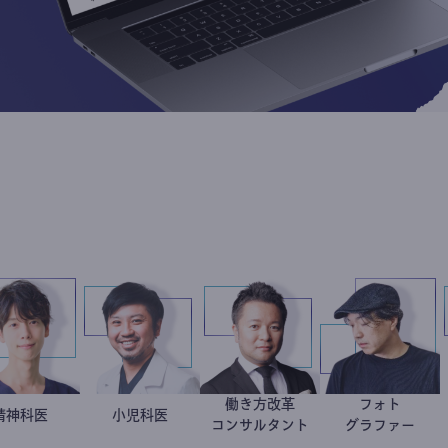
働き方改革
フォ
藤野智哉
精神科医
今西洋介
小児科医
新田龍
別所隆
コンサルタント
グラフ