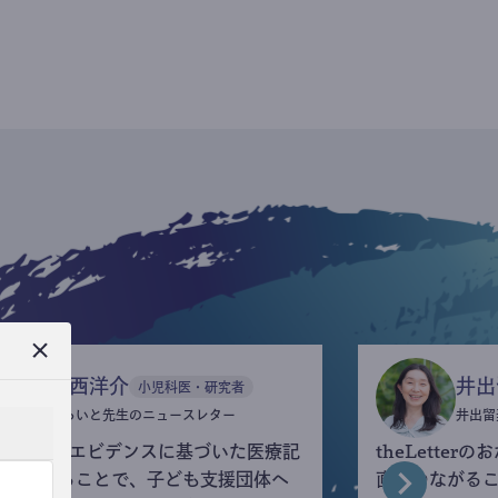
今西洋介
井出
小児科医・研究者
ふらいと先生のニュースレター
井出留
eLetterでエビデンスに基づいた医療記
theLette
を執筆することで、子ども支援団体へ
直接つながる