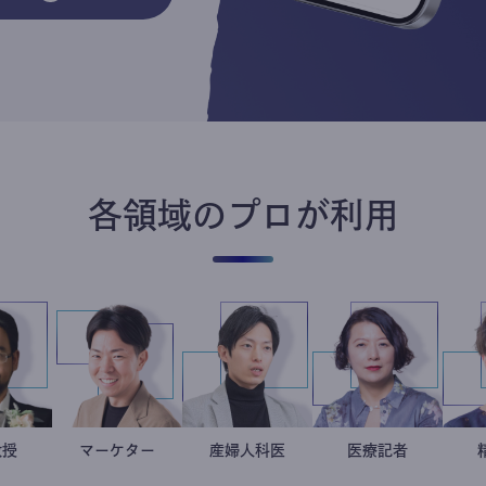
各領域のプロが利用
金谷一朗
大学教授
マーケター
室谷良平
産婦人科医
重見大介
岩永直子
医療記者