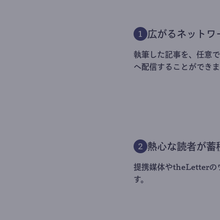
広がるネットワ
1
執筆した記事を、任意でt
へ配信することができま
熱心な読者が蓄
2
提携媒体やtheLett
す。