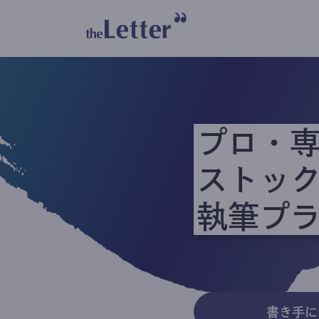
プロ・
ストッ
執筆プ
書き手に