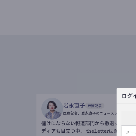
ログ
岩永直子
医療記者
医療記者、岩永直子のニュースレター
儲けにならない報道部門から撤退するメ
ディアも目立つ中、 theLetterは医療記事