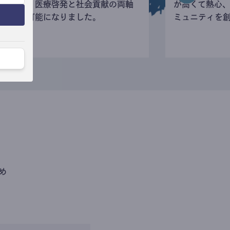
寄付など、医療啓発と社会貢献の両軸
が高くて熱心
の活動が可能になりました。
ミュニティを
め