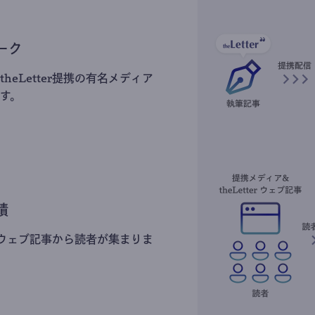
ーク
heLetter提携の有名メディア
す。
積
erのウェブ記事から読者が集まりま