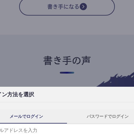
書き手になる
書き手の声
イン方法を選択
高橋ユキ
フリーライター
高橋ユキの事件簿
メールでログイン
パスワードでログイン
自分にとってtheLetterは、読者と一番近
th
い距離で執筆できる場所です。
事