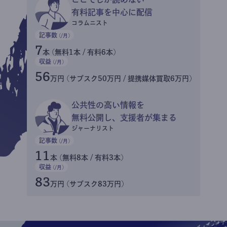
有料記事を中心に配信
コラムニスト
記事数
(/月)
7
本 (無料1本 / 有料6本)
収益
(/月)
56
万円 (サブスク50万円 / 提携媒体買取6万円)
公共性の高い情報を
無料公開し、支援者が集まる
ジャーナリスト
記事数
(/月)
11
本 (無料8本 / 有料3本)
収益
(/月)
83
万円 (サブスク83万円)