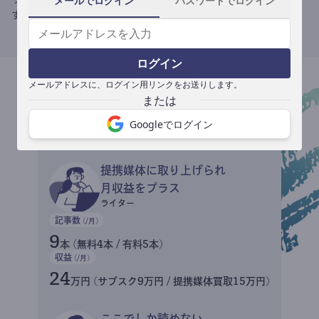
メールでログイン
パスワードでログイン
す。
ログイン
メールアドレスに、ログイン用リンクをお送りします。
収益イメージ
Googleでログイン
提携媒体に取り上げられ
月収益をプラス
ライター
記事数
(/月)
9
本 (無料4本 / 有料5本)
収益
(/月)
24
万円 (サブスク9万円 / 提携媒体買取15万円)
ここでしか読めない