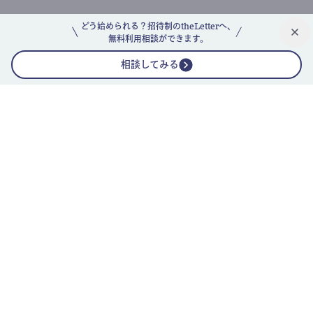
どう始められる？招待制のtheLetterへ、
無料利用相談ができます。
相談してみる
公式ニュースレター
theLetterニュースレターガイド
よくあるご質問(FAQ)
運営会社
採用情報