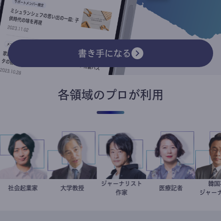
書き手になる
各領域のプロが利用
ジャーナリスト
社会起業家
駒崎弘樹
加藤忠史
大学教授
鈴木エイト
岩永直子
医療記者
作家
ジャ