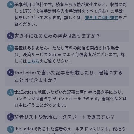
基本利用は無料です。読者から収益が発生すると、収益に対
A
して17%（決済手数料や入金手数料をすべて含む）の手数
料をいただいております。詳しくは、
書き手ご利用規約
をご
覧ください。
書き手になるための審査はありますか？
Q
審査はありません。ただし有料の配信を開始される場合
A
は、決済サービス Stripe による与信審査がございます。詳
しくは
こちら
をご覧ください。
theLetterで書いた記事を転載したり、書籍にする
Q
ことはできますか？
theLetterで執筆いただいた記事の著作権は書き手にあり、
A
コンテンツは書き手がコントロールできます。書籍化などは
自由に行うことができます。
読者リストや記事はエクスポートできますか？
Q
theLetterで得られた読者のメールアドレスリスト、配信さ
A