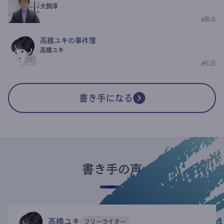
犬飼淳
#
政治
高橋ユキの事件簿
高橋ユキ
#
社会
書き手になる
書き手の声
高橋ユキ
フリーライター