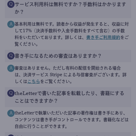
サービス利用料は無料ですか？手数料はかかります
Q
か？
基本利用は無料です。読者から収益が発生すると、収益に対
A
して17%（決済手数料や入金手数料をすべて含む）の手数
料をいただいております。詳しくは、
書き手ご利用規約
をご
覧ください。
書き手になるための審査はありますか？
Q
審査はありません。ただし有料の配信を開始される場合
A
は、決済サービス Stripe による与信審査がございます。詳
しくは
こちら
をご覧ください。
theLetterで書いた記事を転載したり、書籍にする
Q
ことはできますか？
theLetterで執筆いただいた記事の著作権は書き手にあり、
A
コンテンツは書き手がコントロールできます。書籍化などは
自由に行うことができます。