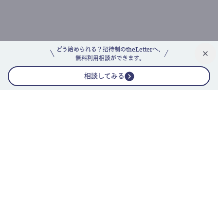
どう始められる？招待制のtheLetterへ、
無料利用相談ができます。
相談してみる
公式ニュースレター
theLetterニュースレターガイド
よくあるご質問(FAQ)