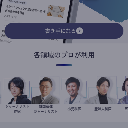
書き手になる
各領域のプロが利用
ジャーナリスト
韓国在住
子
医
鈴木エイト
徐台教
今西洋介
小児科医
産婦人科医
重見大介
作家
ジャーナリスト