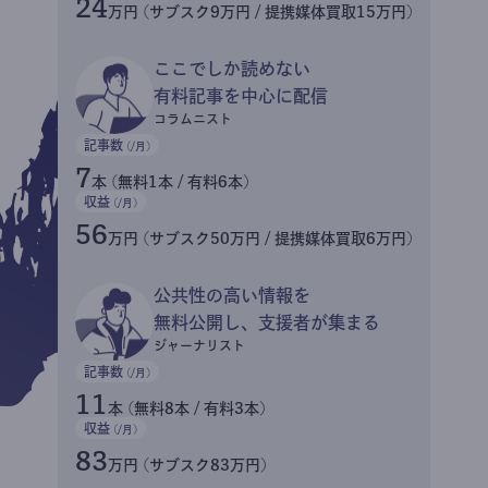
24
万円 (サブスク9万円 / 提携媒体買取15万円)
ここでしか読めない
有料記事を中心に配信
コラムニスト
記事数
(/月)
7
本 (無料1本 / 有料6本)
収益
(/月)
56
万円 (サブスク50万円 / 提携媒体買取6万円)
公共性の高い情報を
無料公開し、支援者が集まる
ジャーナリスト
記事数
(/月)
11
本 (無料8本 / 有料3本)
収益
(/月)
83
万円 (サブスク83万円)