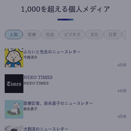
1,000を超える個人メディア
人気
医療
社会
ビジネス
文化
日常
政
ふらいと先生のニュースレター
今西洋介
#
医療
NEKO TIMES
NEKO TIMES
#
金融
医療記者、岩永直子のニュースレター
岩永直子
#
医療
犬飼淳のニュースレター