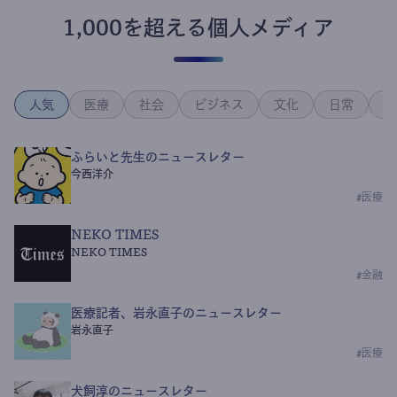
1,000を超える個人メディア
人気
医療
社会
ビジネス
文化
日常
政
ふらいと先生のニュースレター
今西洋介
#
医療
NEKO TIMES
NEKO TIMES
#
金融
医療記者、岩永直子のニュースレター
岩永直子
#
医療
犬飼淳のニュースレター