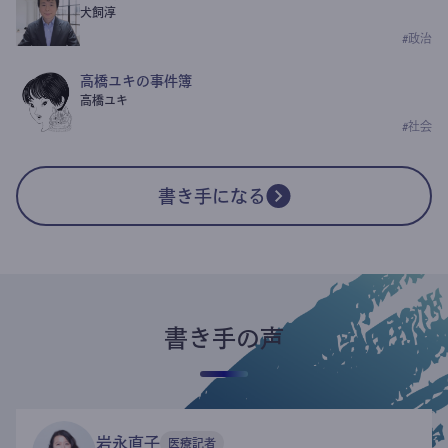
犬飼淳
#
政治
高橋ユキの事件簿
高橋ユキ
#
社会
書き手になる
書き手の声
岩永直子
医療記者