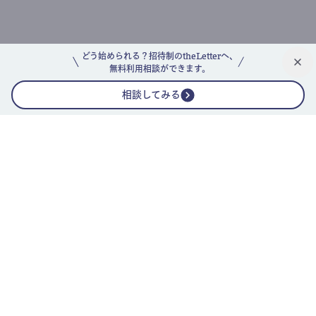
どう始められる？招待制のtheLetterへ、
無料利用相談ができます。
相談してみる
公式ニュースレター
theLetterニュースレターガイド
よくあるご質問(FAQ)