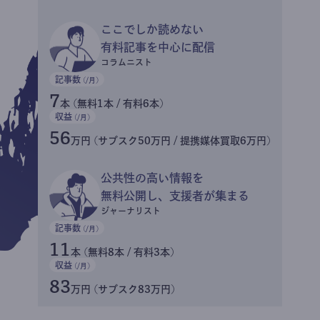
ここでしか読めない
有料記事を中心に配信
コラムニスト
記事数
(/月)
7
本 (無料1本 / 有料6本)
収益
(/月)
56
万円 (サブスク50万円 / 提携媒体買取6万円)
公共性の高い情報を
無料公開し、支援者が集まる
ジャーナリスト
記事数
(/月)
11
本 (無料8本 / 有料3本)
収益
(/月)
83
万円 (サブスク83万円)