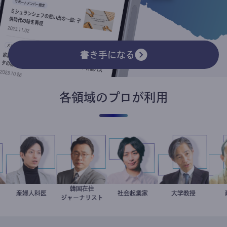
書き手になる
各領域のプロが利用
韓国在住
ー
平
産婦人科医
重見大介
徐台教
社会起業家
駒崎弘樹
加藤忠史
大学教授
ジャーナリスト