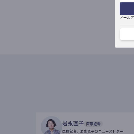
メールア
岩永直子
医療記者
医療記者、岩永直子のニュースレター