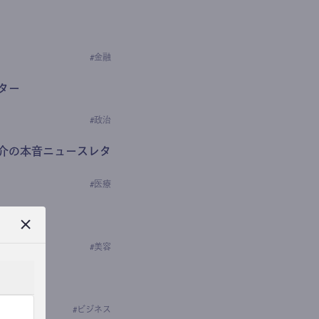
#
金融
ター
#
政治
介の本音ニュースレタ
#
医療
ews
学の研究者）
#
美容
#
ビジネス