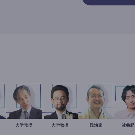
野智哉
神科医
加藤忠史
大学教授
金谷一朗
大学教授
小坂英二
政治家