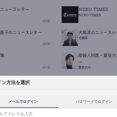
ニュースレター
NEKO TIMES
NEKO TIMES
#
医療
直子のニュースレター
犬飼淳のニュースレ
犬飼淳
#
医療
簿
産婦人科医・重見大
ー
#
社会
重見大介
Beauty Science N
イン方法を選択
なつなつ（化粧品・皮膚科
#
社会
メールでログイン
パスワードでログイン
y News
ｺｯｶﾗSaaS
らんぶる
#
美容