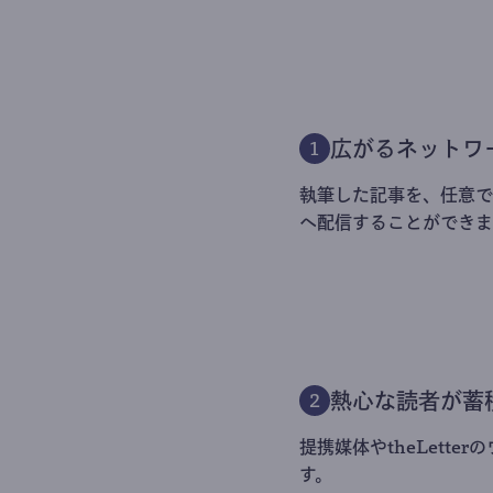
広がるネットワ
1
執筆した記事を、任意でt
へ配信することができま
熱心な読者が蓄
2
提携媒体やtheLett
す。