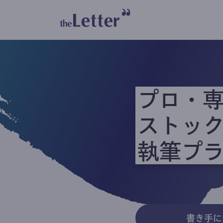
プロ・
ストッ
執筆プ
書き手に