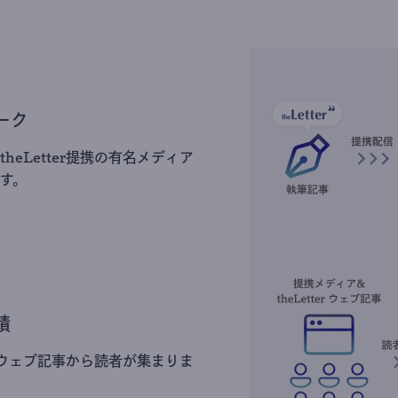
ーク
heLetter提携の有名メディア
す。
積
erのウェブ記事から読者が集まりま