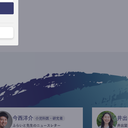
今西洋介
井出
小児科医・研究者
ふらいと先生のニュースレター
井出留