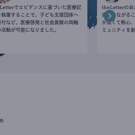
eLetterでエビデンスに基づいた医療記
theLette
を執筆することで、子ども支援団体へ
直接つながる
寄付など、医療啓発と社会貢献の両軸
が高くて熱心
の活動が可能になりました。
ミュニティを
め