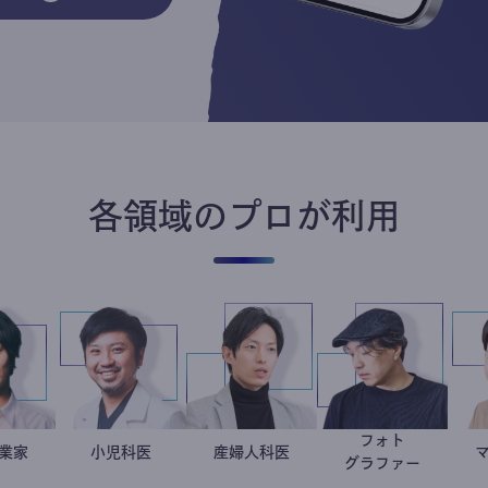
各領域のプロが利用
フォト
社会起業家
駒崎弘樹
今西洋介
小児科医
産婦人科医
重見大介
別所隆弘
グラファー