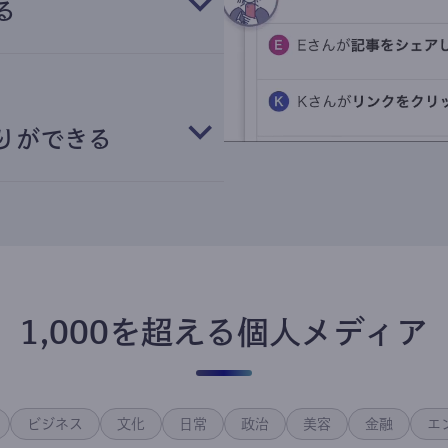
る
りができる
1,000を超える個人メディア
ビジネス
文化
日常
政治
美容
金融
エ