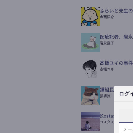
ふらいと先生の
今西洋介
医療記者、岩永
岩永直子
高橋ユキの事件
高橋ユキ
猫組長POST
ログ
猫組長
Kostas Beaut
コスタス