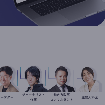
ジャーナリスト
働き方改革
マーケター
室谷良平
鈴木エイト
新田龍
稲葉可
産婦人
作家
コンサルタント