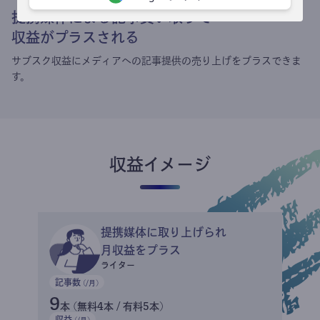
提携媒体による記事買い取りで
収益がプラスされる
サブスク収益にメディアへの記事提供の売り上げをプラスできま
す。
収益イメージ
提携媒体に取り上げられ
月収益をプラス
ライター
記事数
(/月)
9
本 (無料4本 / 有料5本)
収益
(/月)