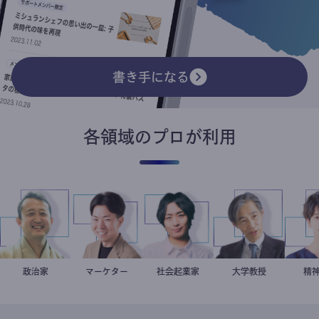
書き手になる
各領域のプロが利用
スト
小坂英二
政治家
マーケター
室谷良平
社会起業家
駒崎弘樹
加藤忠史
大学教授