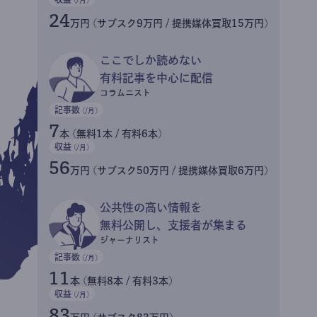
24
万円 (サブスク9万円 / 提携媒体買取15万円)
ここでしか読めない
有料記事を中心に配信
コラムニスト
記事数
(/月)
7
本 (無料1本 / 有料6本)
収益
(/月)
56
万円 (サブスク50万円 / 提携媒体買取6万円)
公共性の高い情報を
無料公開し、支援者が集まる
ジャーナリスト
記事数
(/月)
11
本 (無料8本 / 有料3本)
収益
(/月)
83