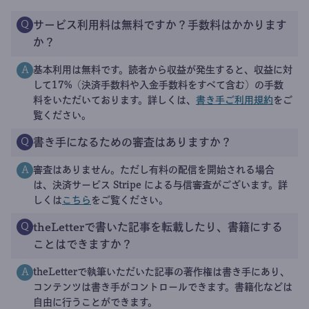
サービス利用料は無料ですか？手数料はかかります
Q
か？
基本利用は無料です。読者から収益が発生すると、収益に対
A
して17%（決済手数料や入金手数料をすべて含む）の手数
料をいただいております。詳しくは、
書き手ご利用規約
をご
覧ください。
書き手になるための審査はありますか？
Q
審査はありません。ただし有料の配信を開始される場合
A
は、決済サービス Stripe による与信審査がございます。詳
しくは
こちら
をご覧ください。
theLetterで書いた記事を転載したり、書籍にする
Q
ことはできますか？
theLetterで執筆いただいた記事の著作権は書き手にあり、
A
コンテンツは書き手がコントロールできます。書籍化などは
自由に行うことができます。