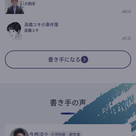
犬飼淳
#
政治
高橋ユキの事件簿
高橋ユキ
#
社会
書き手になる
書き手の声
今西洋介
小児科医・研究者