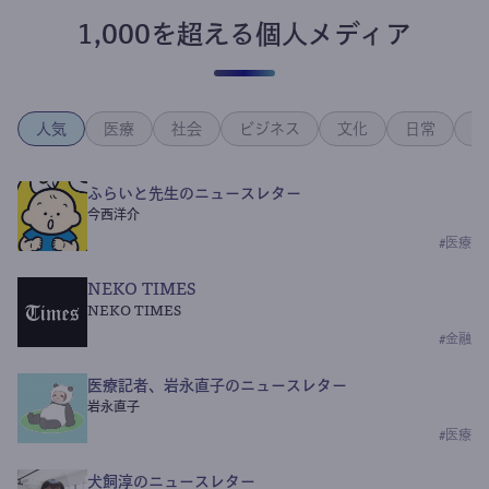
1,000を超える個人メディア
人気
医療
社会
ビジネス
文化
日常
政
ふらいと先生のニュースレター
今西洋介
#
医療
NEKO TIMES
NEKO TIMES
#
金融
医療記者、岩永直子のニュースレター
岩永直子
#
医療
犬飼淳のニュースレター