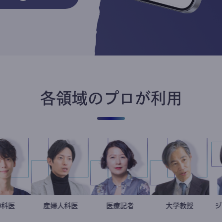
各領域のプロが利用
藤野智哉
精神科医
産婦人科医
重見大介
岩永直子
医療記者
加藤忠史
大学教授