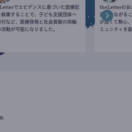
eLetterでエビデンスに基づいた医療記
theLette
を執筆することで、子ども支援団体へ
直接つながる
寄付など、医療啓発と社会貢献の両軸
が高くて熱心
の活動が可能になりました。
ミュニティを
め