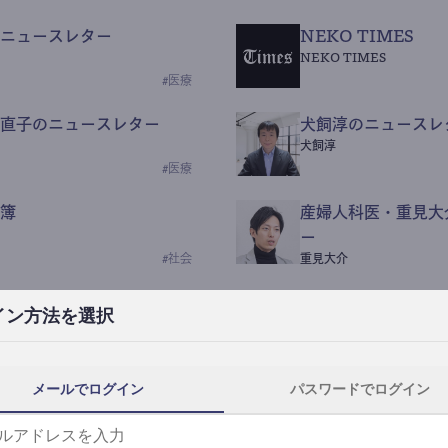
ニュースレター
NEKO TIMES
NEKO TIMES
#
医療
直子のニュースレター
犬飼淳のニュースレ
犬飼淳
#
医療
簿
産婦人科医・重見大
ー
#
社会
重見大介
Beauty Science N
イン方法を選択
なつなつ（化粧品・皮膚科
#
社会
メールでログイン
パスワードでログイン
y News
ｺｯｶﾗSaaS
らんぶる
#
美容