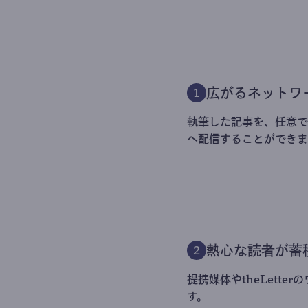
広がるネットワ
1
執筆した記事を、任意でt
へ配信することができま
熱心な読者が蓄
2
提携媒体やtheLett
す。