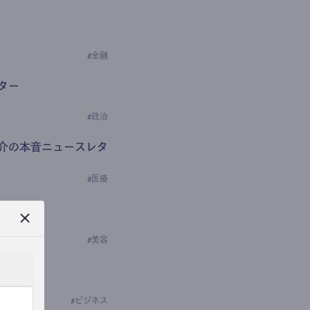
#
金融
ター
#
政治
介の本音ニュースレタ
#
医療
ews
学の研究者）
#
美容
#
ビジネス