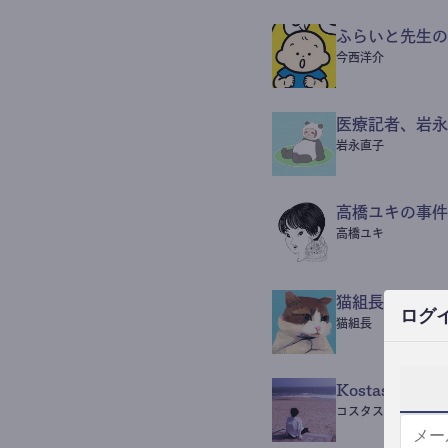
ふらいと先生の
今西洋介
医療記者、岩永
岩永直子
高橋ユキの事件
高橋ユキ
猫組長POST
ログ
猫組長
Kostas Beaut
コスタス