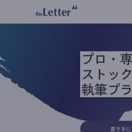
プロ・
ストッ
執筆プ
書き手に