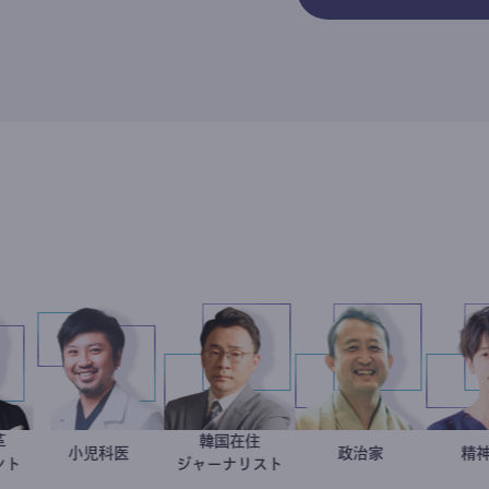
き方改革
韓国在住
新田龍
今西洋介
小児科医
徐台教
小坂英二
政治家
サルタント
ジャーナリスト