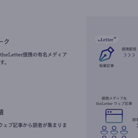
ーク
heLetter提携の有名メディア
す。
積
erのウェブ記事から読者が集まりま