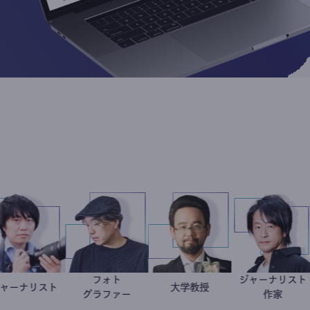
フォト
ジャー
ジャーナリスト
志葉玲
別所隆弘
金谷一朗
大学教授
鈴木
グラファー
作