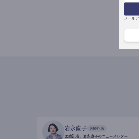
メールア
岩永直子
医療記者
医療記者、岩永直子のニュースレター