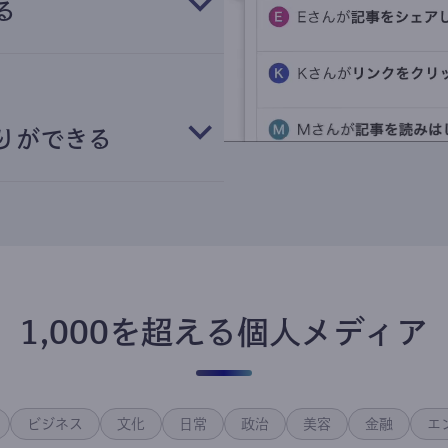
る
りができる
1,000を超える個人メディア
ビジネス
文化
日常
政治
美容
金融
エ