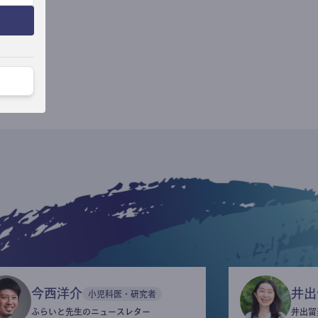
今西洋介
井出
小児科医・研究者
ふらいと先生のニュースレター
井出留