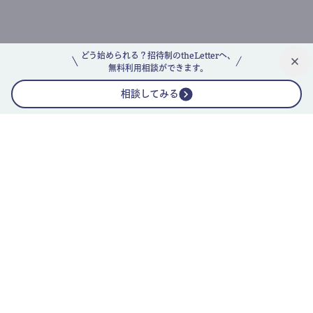
どう始められる？招待制のtheLetterへ、
無料利用相談ができます。
相談してみる
公式ニュースレター
theLetterニュースレターガイド
よくあるご質問(FAQ)