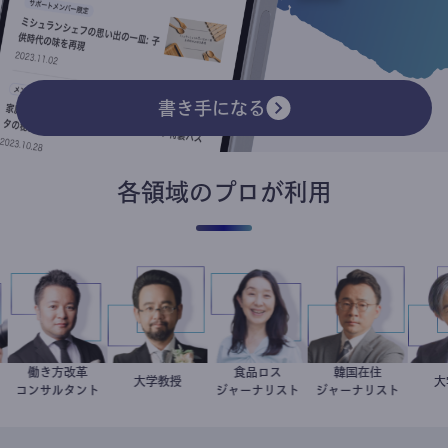
書き手になる
各領域のプロが利用
働き方改革
食品ロス
韓国在住
スト
新田龍
金谷一朗
大学教授
井出留美
徐台教
コンサルタント
ジャーナリスト
ジャーナリスト