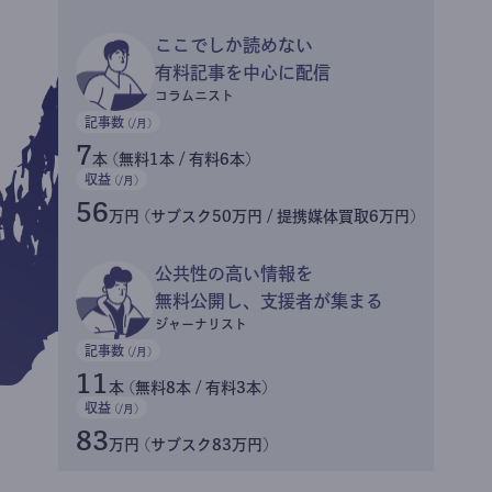
ここでしか読めない
有料記事を中心に配信
コラムニスト
記事数
(/月)
7
本 (無料1本 / 有料6本)
収益
(/月)
56
万円 (サブスク50万円 / 提携媒体買取6万円)
公共性の高い情報を
無料公開し、支援者が集まる
ジャーナリスト
記事数
(/月)
11
本 (無料8本 / 有料3本)
収益
(/月)
83
万円 (サブスク83万円)