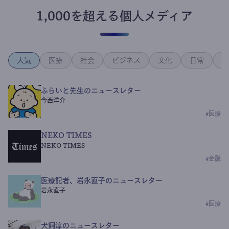
1,000を超える個人メディア
人気
医療
社会
ビジネス
文化
日常
政
ふらいと先生のニュースレター
今西洋介
#
医療
NEKO TIMES
NEKO TIMES
#
金融
医療記者、岩永直子のニュースレター
岩永直子
#
医療
犬飼淳のニュースレター