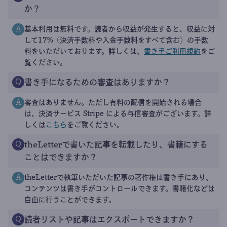
か？
基本利用は無料です。読者から収益が発生すると、収益に対
A
して17%（決済手数料や入金手数料をすべて含む）の手数
料をいただいております。詳しくは、
書き手ご利用規約
をご
覧ください。
書き手になるための審査はありますか？
Q
審査はありません。ただし有料の配信を開始される場合
A
は、決済サービス Stripe による与信審査がございます。詳
しくは
こちら
をご覧ください。
theLetterで書いた記事を転載したり、書籍にする
Q
ことはできますか？
theLetterで執筆いただいた記事の著作権は書き手にあり、
A
コンテンツは書き手がコントロールできます。書籍化などは
自由に行うことができます。
読者リストや記事はエクスポートできますか？
Q