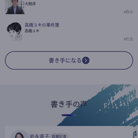
犬飼淳
#
政治
高橋ユキの事件簿
高橋ユキ
#
社会
書き手になる
書き手の声
岩永直子
医療記者