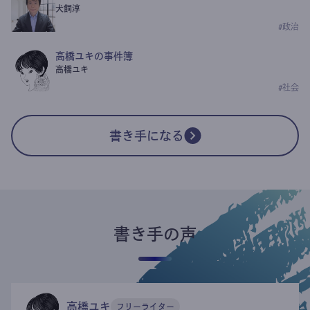
犬飼淳
#
政治
高橋ユキの事件簿
高橋ユキ
#
社会
書き手になる
書き手の声
高橋ユキ
フリーライター