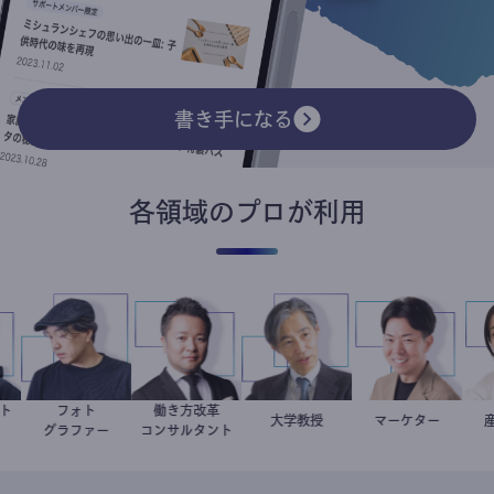
書き手になる
各領域のプロが利用
リスト
フォト
働き方改革
イト
別所隆弘
新田龍
加藤忠史
大学教授
マーケター
室谷良平
家
グラファー
コンサルタント