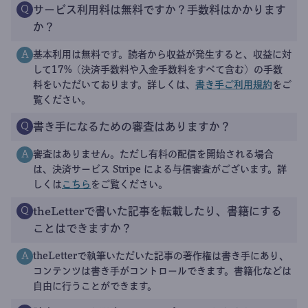
サービス利用料は無料ですか？手数料はかかります
Q
か？
基本利用は無料です。読者から収益が発生すると、収益に対
A
して17%（決済手数料や入金手数料をすべて含む）の手数
料をいただいております。詳しくは、
書き手ご利用規約
をご
覧ください。
書き手になるための審査はありますか？
Q
審査はありません。ただし有料の配信を開始される場合
A
は、決済サービス Stripe による与信審査がございます。詳
しくは
こちら
をご覧ください。
theLetterで書いた記事を転載したり、書籍にする
Q
ことはできますか？
theLetterで執筆いただいた記事の著作権は書き手にあり、
A
コンテンツは書き手がコントロールできます。書籍化などは
自由に行うことができます。