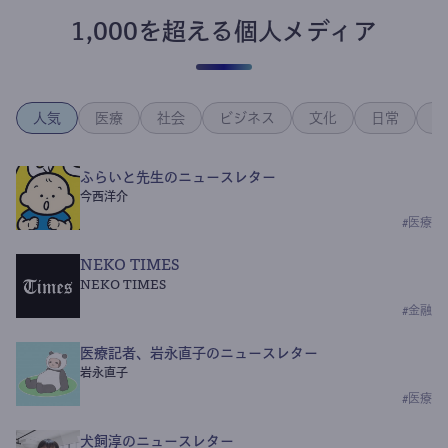
1,000を超える個人メディア
人気
医療
社会
ビジネス
文化
日常
政
ふらいと先生のニュースレター
今西洋介
#
医療
NEKO TIMES
NEKO TIMES
#
金融
医療記者、岩永直子のニュースレター
岩永直子
#
医療
犬飼淳のニュースレター