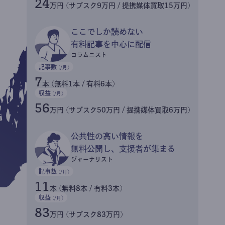
24
万円 (サブスク9万円 / 提携媒体買取15万円)
ここでしか読めない
有料記事を中心に配信
コラムニスト
記事数
(/月)
7
本 (無料1本 / 有料6本)
収益
(/月)
56
万円 (サブスク50万円 / 提携媒体買取6万円)
公共性の高い情報を
無料公開し、支援者が集まる
ジャーナリスト
記事数
(/月)
11
本 (無料8本 / 有料3本)
収益
(/月)
83
万円 (サブスク83万円)