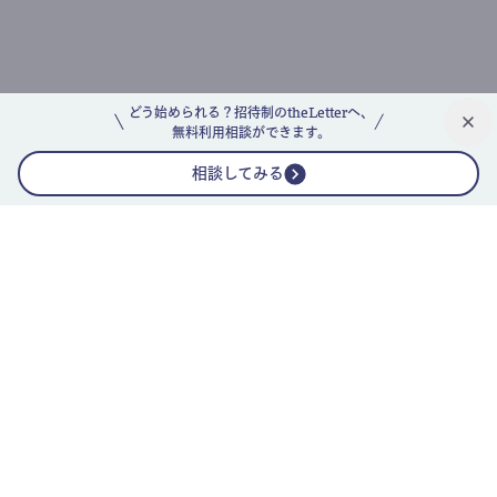
どう始められる？招待制のtheLetterへ、
無料利用相談ができます。
相談してみる
公式ニュースレター
theLetterニュースレターガイド
よくあるご質問(FAQ)