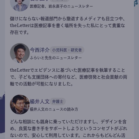
医療記者、岩永直子のニュースレター
儲けにならない報道部門から撤退するメディアも目立つ中、
theLetterは医療記事を書く場所を失った私にとって貴重な
存在です。
今西洋介
小児科医・研究者
ふらいと先生のニュースレター
theLetterでエビデンスに基づいた医療記事を執筆すること
で、子ども支援団体への寄付など、医療啓発と社会貢献の両
軸での活動が可能になりました。
楊井人文
弁護士
楊井人文のニュースの読み方
どんな相談にも親身に乗っていただけますし、デザインを含
め、良質な書き手をサポートしようというコンセプトがぶれ
ないので、安心して利用しています。これからもどんどん活