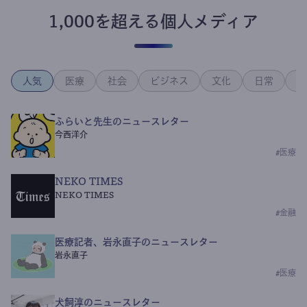
1,000を超える個人メディア
人気
医療
社会
ビジネス
文化
日常
政
ふらいと先生のニュースレター
今西洋介
#
医療
NEKO TIMES
NEKO TIMES
#
金融
医療記者、岩永直子のニュースレター
岩永直子
#
医療
犬飼淳のニュースレター