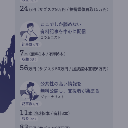
24
万円 (サブスク9万円 / 提携媒体買取15万円)
ここでしか読めない
有料記事を中心に配信
コラムニスト
記事数
(/月)
7
本 (無料1本 / 有料6本)
収益
(/月)
56
万円 (サブスク50万円 / 提携媒体買取6万円)
公共性の高い情報を
無料公開し、支援者が集まる
ジャーナリスト
記事数
(/月)
11
本 (無料8本 / 有料3本)
収益
(/月)
83