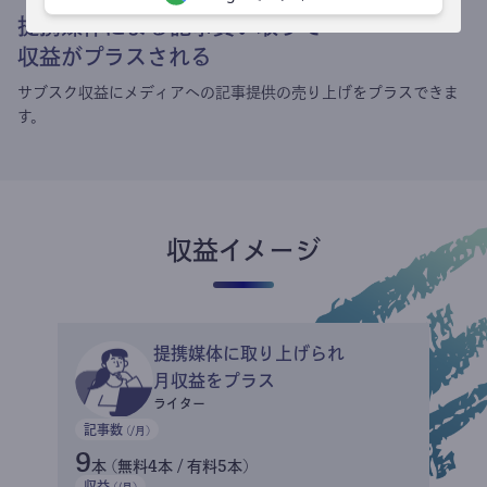
提携媒体による記事買い取りで
収益がプラスされる
サブスク収益にメディアへの記事提供の売り上げをプラスできま
す。
収益イメージ
提携媒体に取り上げられ
月収益をプラス
ライター
記事数
(/月)
9
本 (無料4本 / 有料5本)
収益
(/月)