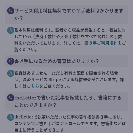
サービス利用料は無料ですか？手数料はかかります
Q
か？
基本利用は無料です。読者から収益が発生すると、収益に対
A
して17%（決済手数料や入金手数料をすべて含む）の手数
料をいただいております。詳しくは、
書き手ご利用規約
をご
覧ください。
書き手になるための審査はありますか？
Q
審査はありません。ただし有料の配信を開始される場合
A
は、決済サービス Stripe による与信審査がございます。詳
しくは
こちら
をご覧ください。
theLetterで書いた記事を転載したり、書籍にする
Q
ことはできますか？
theLetterで執筆いただいた記事の著作権は書き手にあり、
A
コンテンツは書き手がコントロールできます。書籍化などは
自由に行うことができます。