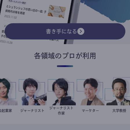
書き手になる
各領域のプロが利用
ジャーナリスト
社会起業家
駒崎弘樹
ジャーナリスト
志葉玲
鈴木エイト
マーケター
室谷良平
金谷一
大学教
作家