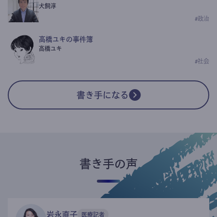
犬飼淳
#
政治
高橋ユキの事件簿
高橋ユキ
#
社会
書き手になる
書き手の声
岩永直子
医療記者