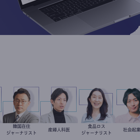
韓国在住
食品ロス
英二
治家
徐台教
産婦人科医
重見大介
井出留美
ジャーナリスト
ジャーナリスト