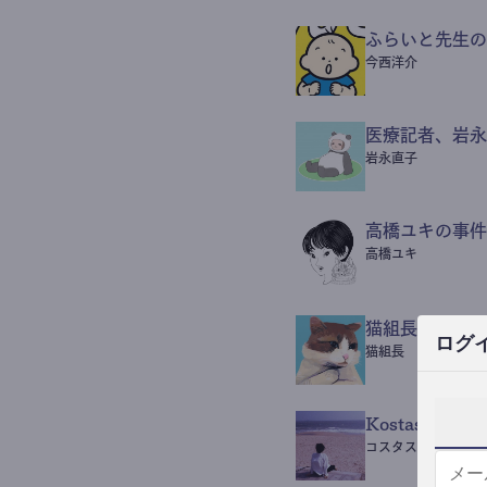
ふらいと先生の
今西洋介
医療記者、岩永
岩永直子
高橋ユキの事件
高橋ユキ
猫組長POST
ログ
猫組長
Kostas Beaut
コスタス