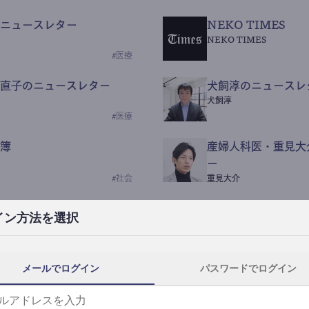
ニュースレター
NEKO TIMES
NEKO TIMES
#
医療
直子のニュースレター
犬飼淳のニュースレ
犬飼淳
#
医療
簿
産婦人科医・重見大
ー
#
社会
重見大介
Beauty Science N
イン方法を選択
なつなつ（化粧品・皮膚科
#
社会
メールでログイン
パスワードでログイン
y News
ｺｯｶﾗSaaS
らんぶる
#
美容