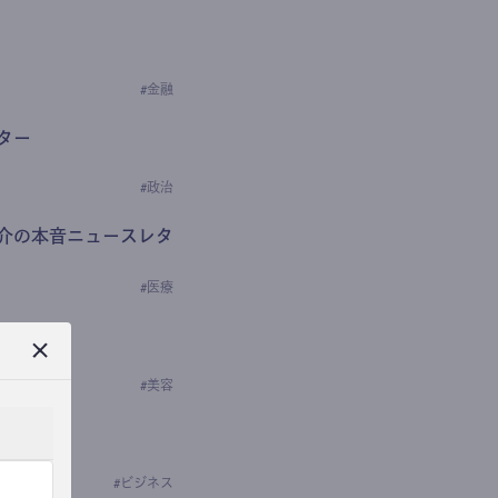
#
金融
ター
#
政治
介の本音ニュースレタ
#
医療
ews
学の研究者）
#
美容
#
ビジネス