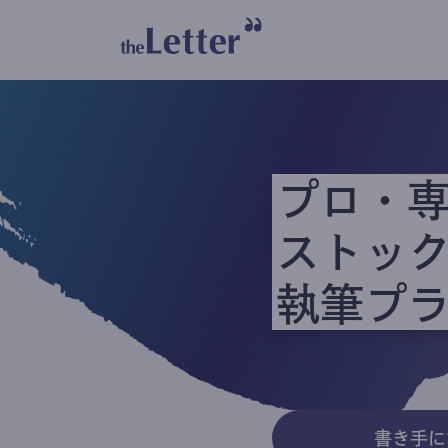
プロ・
ストッ
執筆プ
書き手に