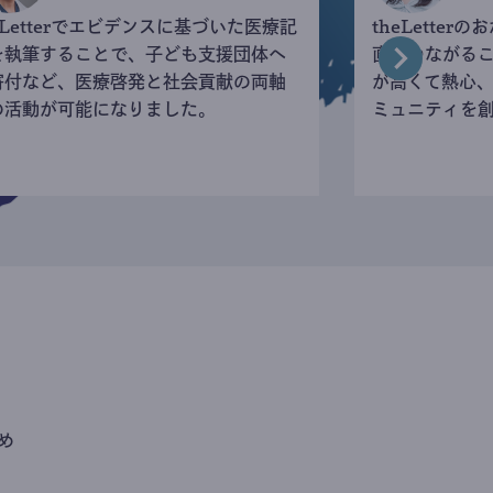
eLetterでエビデンスに基づいた医療記
theLette
を執筆することで、子ども支援団体へ
直接つながる
寄付など、医療啓発と社会貢献の両軸
が高くて熱心
の活動が可能になりました。
ミュニティを
め