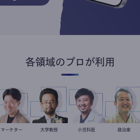
各領域のプロが利用
マーケター
室谷良平
金谷一朗
大学教授
今西洋介
小児科医
小坂
政
ト