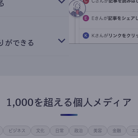
る
りができる
1,000を超える個人メディア
ビジネス
文化
日常
政治
美容
金融
エ