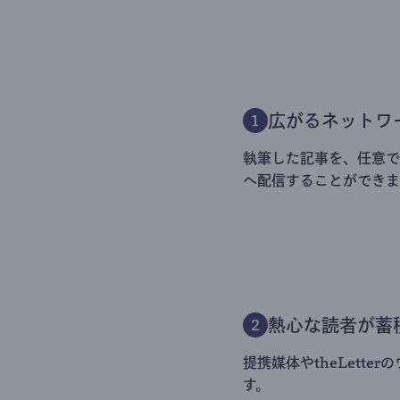
広がるネットワ
1
執筆した記事を、任意でt
へ配信することができま
熱心な読者が蓄
2
提携媒体やtheLett
す。