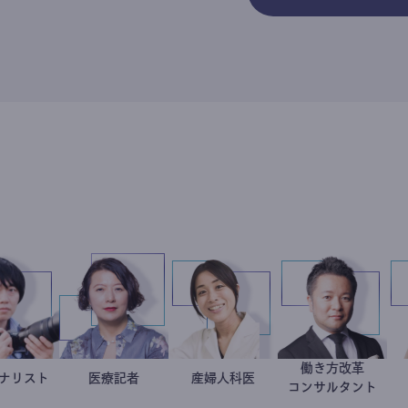
働き方改革
ジャーナリスト
志葉玲
岩永直子
医療記者
稲葉可奈子
産婦人科医
新田龍
コンサルタン