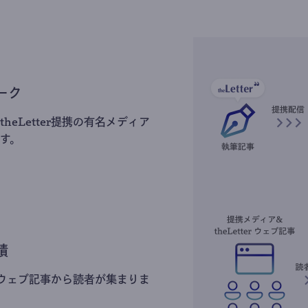
ーク
heLetter提携の有名メディア
す。
積
erのウェブ記事から読者が集まりま