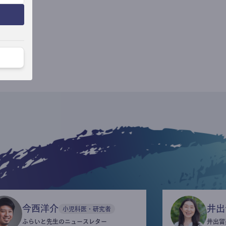
今西洋介
井出
小児科医・研究者
ふらいと先生のニュースレター
井出留