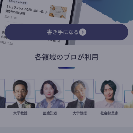
書き手になる
各領域のプロが利用
ト
隆弘
金谷一朗
大学教授
岩永直子
医療記者
加藤忠史
大学教授
社会起業家
駒崎弘樹
ァー