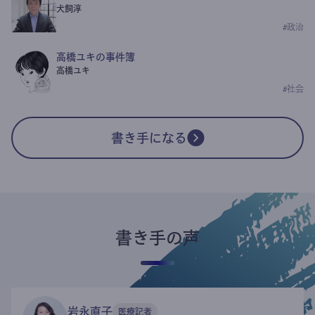
犬飼淳
#
政治
高橋ユキの事件簿
高橋ユキ
#
社会
書き手になる
書き手の声
岩永直子
医療記者