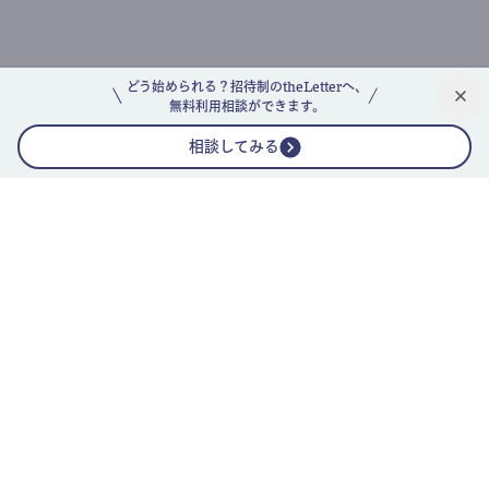
どう始められる？招待制のtheLetterへ、
無料利用相談ができます。
相談してみる
公式ニュースレター
theLetterニュースレターガイド
よくあるご質問(FAQ)