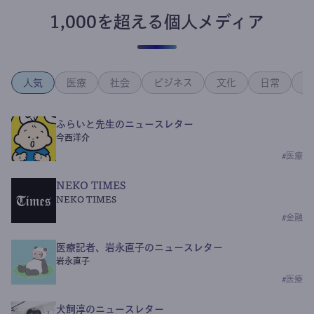
1,000を超える個人メディア
人気
医療
社会
ビジネス
文化
日常
政
ふらいと先生のニュースレター
今西洋介
#
医療
NEKO TIMES
NEKO TIMES
#
金融
医療記者、岩永直子のニュースレター
岩永直子
#
医療
犬飼淳のニュースレター