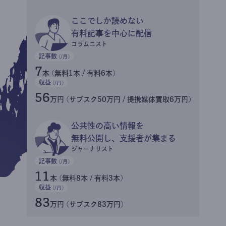
ここでしか読めない
有料記事を中心に配信
コラムニスト
記事数
(/月)
7
本 (無料1本 / 有料6本)
収益
(/月)
56
万円 (サブスク50万円 / 提携媒体買取6万円)
公共性の高い情報を
無料公開し、支援者が集まる
ジャーナリスト
記事数
(/月)
11
本 (無料8本 / 有料3本)
収益
(/月)
83
万円 (サブスク83万円)