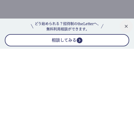
どう始められる？招待制のtheLetterへ、
無料利用相談ができます。
相談してみる
公式ニュースレター
theLetterニュースレターガイド
よくあるご質問(FAQ)