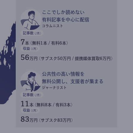
ここでしか読めない
有料記事を中心に配信
コラムニスト
記事数
(/月)
7
本 (無料1本 / 有料6本)
収益
(/月)
56
万円 (サブスク50万円 / 提携媒体買取6万円)
公共性の高い情報を
無料公開し、支援者が集まる
ジャーナリスト
記事数
(/月)
11
本 (無料8本 / 有料3本)
収益
(/月)
83
万円 (サブスク83万円)