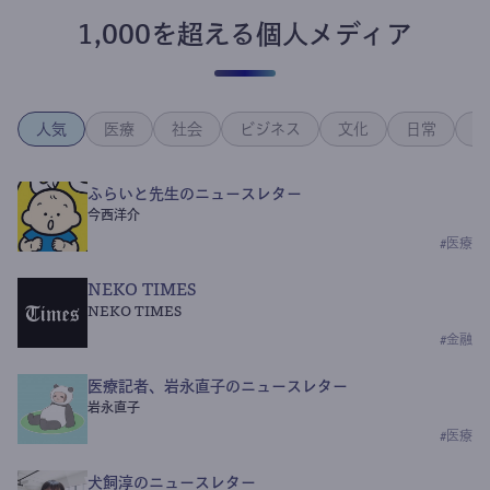
1,000を超える個人メディア
人気
医療
社会
ビジネス
文化
日常
政
ふらいと先生のニュースレター
今西洋介
#
医療
NEKO TIMES
NEKO TIMES
#
金融
医療記者、岩永直子のニュースレター
岩永直子
#
医療
犬飼淳のニュースレター