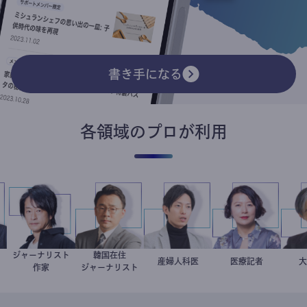
書き手になる
各領域のプロが利用
ジャーナリスト
韓国在住
弘
鈴木エイト
徐台教
産婦人科医
重見大介
岩永直子
医療記者
ー
作家
ジャーナリスト