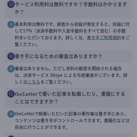
サービス利用料は無料ですか？手数料はかかります
Q
か？
基本利用は無料です。読者から収益が発生すると、収益に対
A
して17%（決済手数料や入金手数料をすべて含む）の手数
料をいただいております。詳しくは、
書き手ご利用規約
をご
覧ください。
書き手になるための審査はありますか？
Q
審査はありません。ただし有料の配信を開始される場合
A
は、決済サービス Stripe による与信審査がございます。詳
しくは
こちら
をご覧ください。
theLetterで書いた記事を転載したり、書籍にする
Q
ことはできますか？
theLetterで執筆いただいた記事の著作権は書き手にあり、
A
コンテンツは書き手がコントロールできます。書籍化などは
自由に行うことができます。