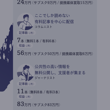
24
万円 (サブスク9万円 / 提携媒体買取15万円)
ここでしか読めない
有料記事を中心に配信
コラムニスト
記事数
(/月)
7
本 (無料1本 / 有料6本)
収益
(/月)
56
万円 (サブスク50万円 / 提携媒体買取6万円)
公共性の高い情報を
無料公開し、支援者が集まる
ジャーナリスト
記事数
(/月)
11
本 (無料8本 / 有料3本)
収益
(/月)
83
万円 (サブスク83万円)