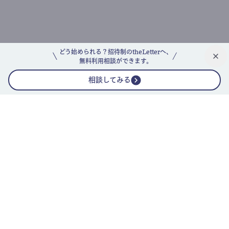
どう始められる？招待制のtheLetterへ、
無料利用相談ができます。
相談してみる
公式ニュースレター
theLetterニュースレターガイド
よくあるご質問(FAQ)