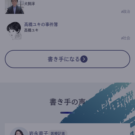
犬飼淳
#
政治
高橋ユキの事件簿
高橋ユキ
#
社会
書き手になる
書き手の声
岩永直子
医療記者