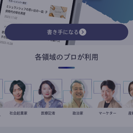
書き手になる
各領域のプロが利用
住
教
社会起業家
駒崎弘樹
岩永直子
医療記者
小坂英二
政治家
マーケター
室谷良平
リスト