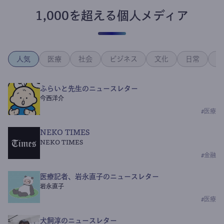
1,000を超える個人メディア
人気
医療
社会
ビジネス
文化
日常
政
ふらいと先生のニュースレター
今西洋介
#
医療
NEKO TIMES
NEKO TIMES
#
金融
医療記者、岩永直子のニュースレター
岩永直子
#
医療
犬飼淳のニュースレター