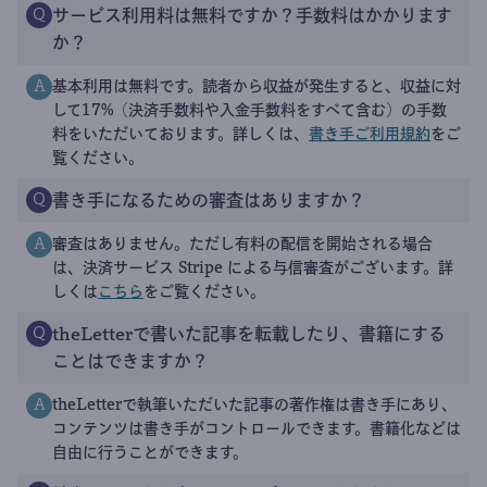
サービス利用料は無料ですか？手数料はかかります
Q
か？
基本利用は無料です。読者から収益が発生すると、収益に対
A
して17%（決済手数料や入金手数料をすべて含む）の手数
料をいただいております。詳しくは、
書き手ご利用規約
をご
覧ください。
書き手になるための審査はありますか？
Q
審査はありません。ただし有料の配信を開始される場合
A
は、決済サービス Stripe による与信審査がございます。詳
しくは
こちら
をご覧ください。
theLetterで書いた記事を転載したり、書籍にする
Q
ことはできますか？
theLetterで執筆いただいた記事の著作権は書き手にあり、
A
コンテンツは書き手がコントロールできます。書籍化などは
自由に行うことができます。