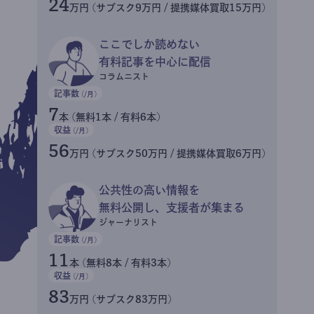
24
万円 (サブスク9万円 / 提携媒体買取15万円)
ここでしか読めない
有料記事を中心に配信
コラムニスト
記事数
(/月)
7
本 (無料1本 / 有料6本)
収益
(/月)
56
万円 (サブスク50万円 / 提携媒体買取6万円)
公共性の高い情報を
無料公開し、支援者が集まる
ジャーナリスト
記事数
(/月)
11
本 (無料8本 / 有料3本)
収益
(/月)
83
万円 (サブスク83万円)