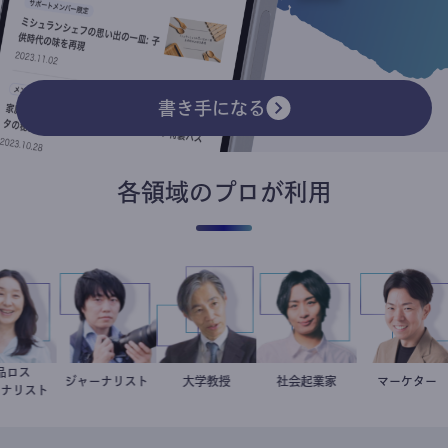
書き手になる
各領域のプロが利用
食品ロス
井出留美
ジャーナリスト
志葉玲
加藤忠史
大学教授
社会起業家
駒崎弘樹
マーケタ
室谷良
ャーナリスト