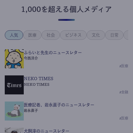
1,000を超える個人メディア
人気
医療
社会
ビジネス
文化
日常
政
ふらいと先生のニュースレター
今西洋介
#
医療
NEKO TIMES
NEKO TIMES
#
金融
医療記者、岩永直子のニュースレター
岩永直子
#
医療
犬飼淳のニュースレター