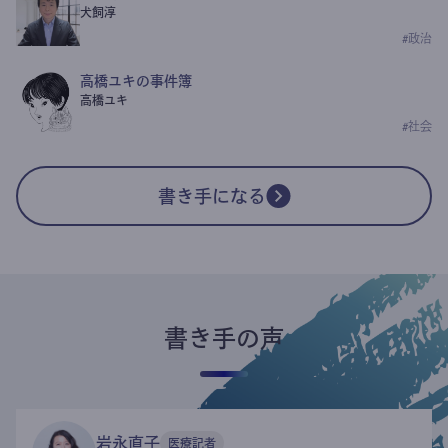
犬飼淳
#
政治
高橋ユキの事件簿
高橋ユキ
#
社会
書き手になる
書き手の声
岩永直子
医療記者