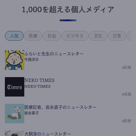
1,000を超える個人メディア
人気
医療
社会
ビジネス
文化
日常
政
ふらいと先生のニュースレター
今西洋介
#
医療
NEKO TIMES
NEKO TIMES
#
金融
医療記者、岩永直子のニュースレター
岩永直子
#
医療
犬飼淳のニュースレター