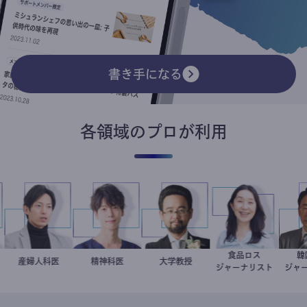
書き手になる
各領域のプロが利用
食品ロス
二
産婦人科医
重見大介
藤野智哉
精神科医
金谷一朗
大学教授
井出留美
ジャーナリスト
ジ