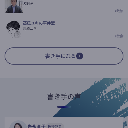
犬飼淳
#
政治
高橋ユキの事件簿
高橋ユキ
#
社会
書き手になる
書き手の声
岩永直子
医療記者