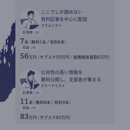
ここでしか読めない
有料記事を中心に配信
コラムニスト
記事数
(/月)
7
本 (無料1本 / 有料6本)
収益
(/月)
56
万円 (サブスク50万円 / 提携媒体買取6万円)
公共性の高い情報を
無料公開し、支援者が集まる
ジャーナリスト
記事数
(/月)
11
本 (無料8本 / 有料3本)
収益
(/月)
83
万円 (サブスク83万円)