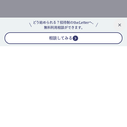
どう始められる？招待制のtheLetterへ、
無料利用相談ができます。
相談してみる
公式ニュースレター
theLetterニュースレターガイド
よくあるご質問(FAQ)