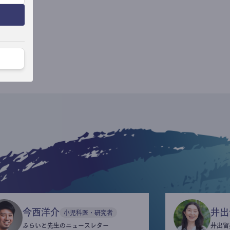
今西洋介
井出
小児科医・研究者
ふらいと先生のニュースレター
井出留