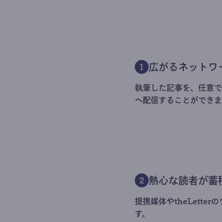
広がるネットワ
1
執筆した記事を、任意でt
へ配信することができま
熱心な読者が蓄
2
提携媒体やtheLett
す。