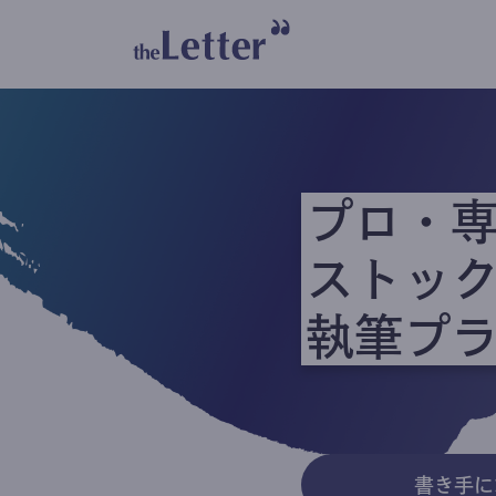
プロ・
ストッ
執筆プ
書き手に