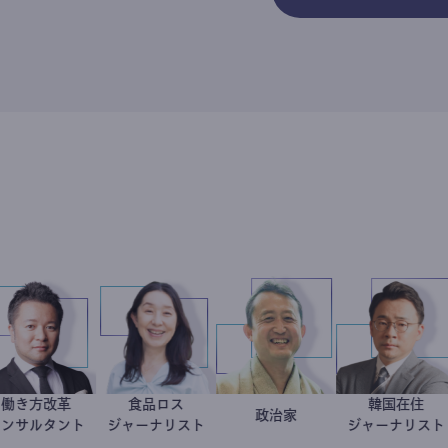
働き方改革
食品ロス
韓国
子
医
新田龍
井出留美
小坂英二
政治家
徐
コンサルタント
ジャーナリスト
ジャー