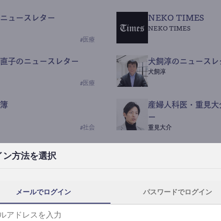
ニュースレター
NEKO TIMES
NEKO TIMES
#
医療
直子のニュースレター
犬飼淳のニュースレ
犬飼淳
#
医療
簿
産婦人科医・重見大
ー
#
社会
重見大介
Beauty Science N
イン方法を選択
なつなつ（化粧品・皮膚科
#
社会
メールでログイン
パスワードでログイン
y News
ｺｯｶﾗSaaS
らんぶる
#
美容