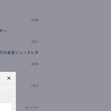
#
金融
ター
#
政治
介の本音ニュースレタ
#
医療
ews
学の研究者）
#
美容
#
ビジネス