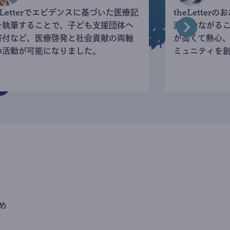
eLetterでエビデンスに基づいた医療記
theLette
を執筆することで、子ども支援団体へ
直接つながる
寄付など、医療啓発と社会貢献の両軸
が高くて熱心
の活動が可能になりました。
ミュニティを
め