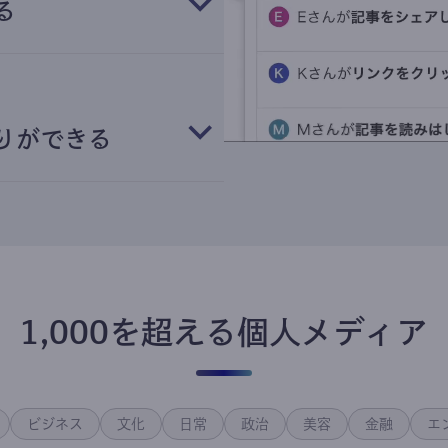
る
りができる
1,000を超える個人メディア
ビジネス
文化
日常
政治
美容
金融
エ