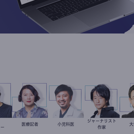
フォト
ジャーナリスト
別所隆弘
岩永直子
医療記者
今西洋介
小児科医
鈴木エイト
グラファー
作家