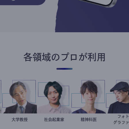
各領域のプロが利用
在住
台教
加藤忠史
大学教授
社会起業家
駒崎弘樹
藤野智哉
精神科医
ナリスト