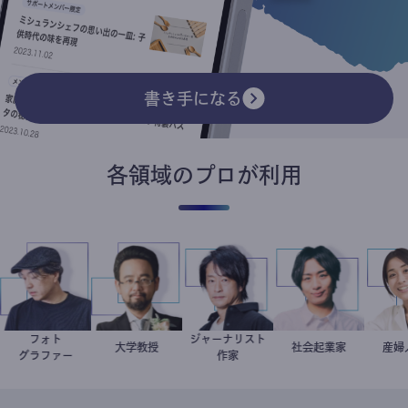
書き手になる
各領域のプロが利用
フォト
ジャーナリスト
別所隆弘
金谷一朗
大学教授
鈴木エイト
社会起業家
駒崎弘樹
グラファー
作家