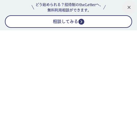
どう始められる？招待制のtheLetterへ、
無料利用相談ができます。
相談してみる
公式ニュースレター
theLetterニュースレターガイド
よくあるご質問(FAQ)
運営会社
採用情報