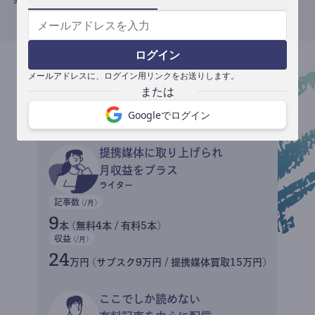
ログイン
メールアドレスに、ログイン用リンクをお送りします。
収益イメージ
Googleでログイン
提携媒体に取り上げられ
月収益をプラス
ライター
記事数
(/月)
9
本 (無料4本 / 有料5本)
収益
(/月)
24
万円 (サブスク9万円 / 提携媒体買取15万円)
ここでしか読めない