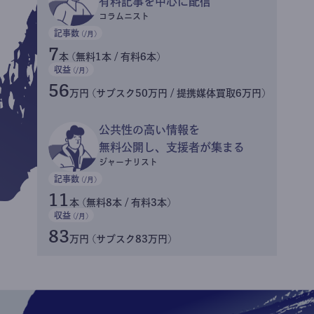
有料記事を中心に配信
コラムニスト
記事数
(/月)
7
本 (無料1本 / 有料6本)
収益
(/月)
56
万円 (サブスク50万円 / 提携媒体買取6万円)
公共性の高い情報を
無料公開し、支援者が集まる
ジャーナリスト
記事数
(/月)
11
本 (無料8本 / 有料3本)
収益
(/月)
83
万円 (サブスク83万円)