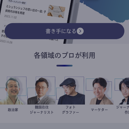
書き手になる
各領域のプロが利用
韓国在住
フォト
ジャ
小坂英二
政治家
徐台教
別所隆弘
マーケター
室谷良平
鈴
ジャーナリスト
グラファー