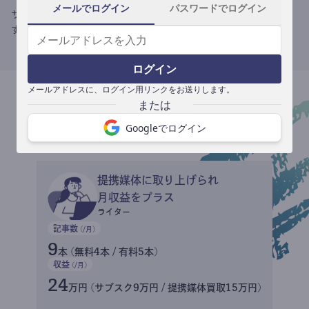
メールでログイン
パスワードでログイン
サブスク収益にメディアへの記事提供の売り上げをプラスできま
す。
ログイン
メールアドレスに、ログイン用リンクをお送りします。
収益イメージ
Googleでログイン
提携媒体に取り上げられ
月収益をプラス
ライター
記事数
(/月)
9
本 (無料4本 / 有料5本)
収益
(/月)
24
万円 (サブスク9万円 / 提携媒体買取15万円)